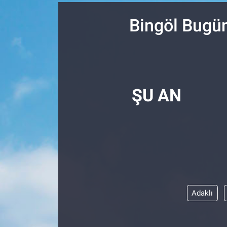
SPOR
Bingöl Bugün
RESMİ İLANLAR
ŞU AN
Adaklı