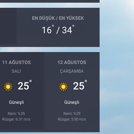
EN DÜŞÜK / EN YÜKSEK
°
°
16
/ 34
11 AĞUSTOS
12 AĞUSTOS
SALI
ÇARŞAMBA
°
°
25
25
Güneşli
Güneşli
Nem: %35
Nem: %29
Rüzgar: 6.31 m/s
Rüzgar: 5.50 m/s