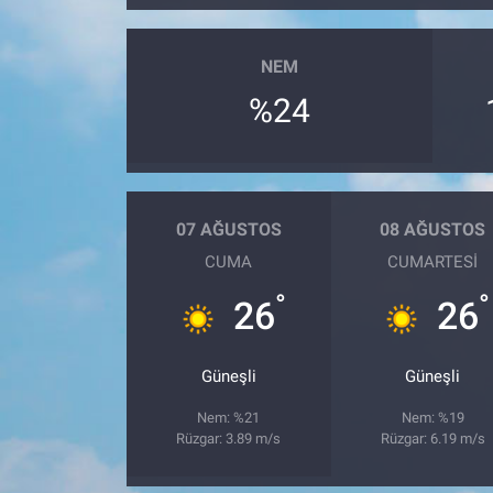
NEM
%24
07 AĞUSTOS
08 AĞUSTOS
CUMA
CUMARTESI
°
°
26
26
Güneşli
Güneşli
Nem: %21
Nem: %19
Rüzgar: 3.89 m/s
Rüzgar: 6.19 m/s