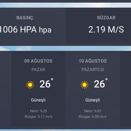
BASINÇ
RÜZGAR
1006 HPA
2.19 M/S
hpa
09 AĞUSTOS
10 AĞUSTOS
PAZAR
PAZARTESI
°
°
26
26
Güneşli
Güneşli
Nem: %25
Nem: %33
Rüzgar: 5.11 m/s
Rüzgar: 6.00 m/s