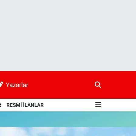
Yazarlar
R
RESMİ İLANLAR