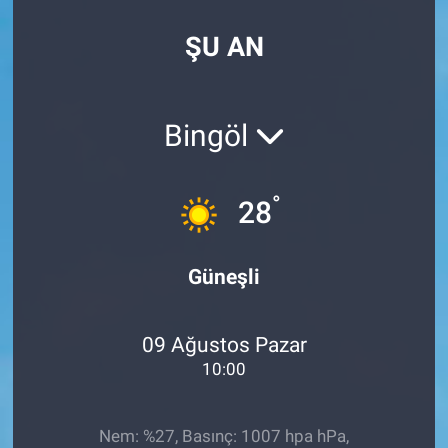
SPOR
ŞU AN
RESMİ İLANLAR
Bingöl
°
28
Güneşli
09 Ağustos Pazar
10:00
Nem: %27, Basınç: 1007 hpa hPa,