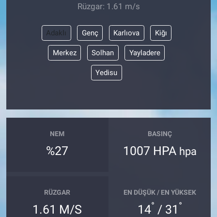
Rüzgar: 1.61 m/s
Adaklı
Genç
Karlıova
Kiğı
Merkez
Solhan
Yayladere
Yedisu
NEM
BASINÇ
%27
1007 HPA
hpa
RÜZGAR
EN DÜŞÜK / EN YÜKSEK
°
°
1.61 M/S
14
/ 31