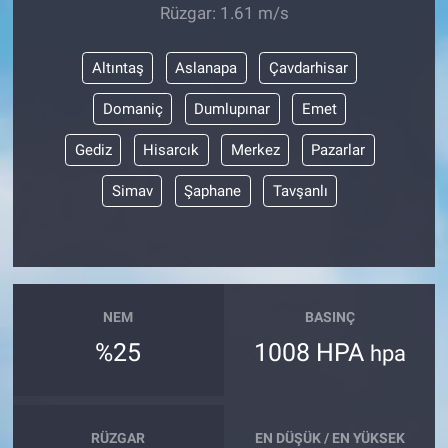
Rüzgar: 1.61 m/s
Altıntaş
Aslanapa
Çavdarhisar
Domaniç
Dumlupınar
Emet
Gediz
Hisarcık
Merkez
Pazarlar
Simav
Şaphane
Tavşanlı
NEM
BASINÇ
%25
1008 HPA
hpa
RÜZGAR
EN DÜŞÜK / EN YÜKSEK