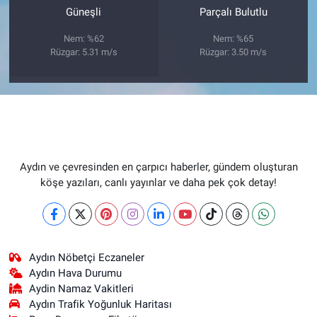
Güneşli
Parçalı Bulutlu
Nem: %62
Nem: %65
Rüzgar: 5.31 m/s
Rüzgar: 3.50 m/s
Aydın ve çevresinden en çarpıcı haberler, gündem oluşturan
köşe yazıları, canlı yayınlar ve daha pek çok detay!
Aydın Nöbetçi Eczaneler
Aydın Hava Durumu
Aydin Namaz Vakitleri
Aydın Trafik Yoğunluk Haritası