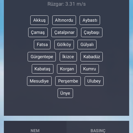
Rüzgar: 3.31 m/s
Akkuş
Altınordu
Aybastı
Çamaş
Çatalpınar
Çaybaşı
Fatsa
Gölköy
Gülyalı
Gürgentepe
İkizce
Kabadüz
Kabataş
Korgan
Kumru
Mesudiye
Perşembe
Ulubey
Ünye
NEM
BASINÇ