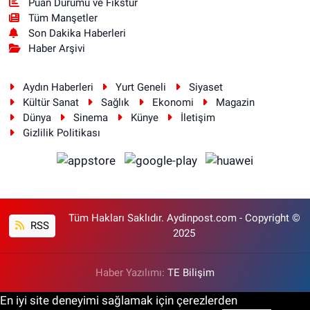
Puan Durumu ve Fikstür
Tüm Manşetler
Son Dakika Haberleri
Haber Arşivi
Aydın Haberleri
Yurt Geneli
Siyaset
Kültür Sanat
Sağlık
Ekonomi
Magazin
Dünya
Sinema
Künye
İletişim
Gizlilik Politikası
Tüm Hakları Saklıdır. Aydinpost.com - Copyright ©
RSS
2025
Haber Yazılımı:
TE Bilişim
En iyi site deneyimi sağlamak için çerezlerden