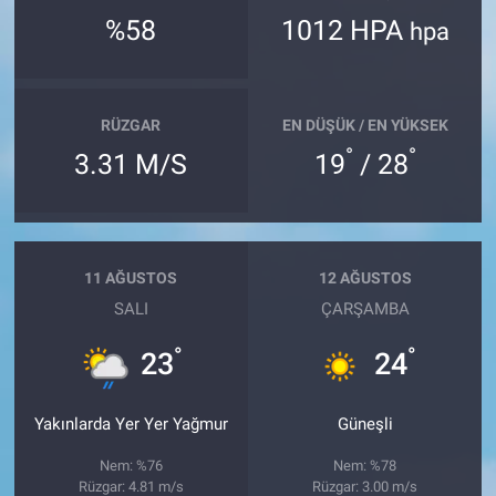
%58
1012 HPA
hpa
RÜZGAR
EN DÜŞÜK / EN YÜKSEK
°
°
3.31 M/S
19
/ 28
11 AĞUSTOS
12 AĞUSTOS
SALI
ÇARŞAMBA
°
°
23
24
Yakınlarda Yer Yer Yağmur
Güneşli
Nem: %76
Nem: %78
Rüzgar: 4.81 m/s
Rüzgar: 3.00 m/s