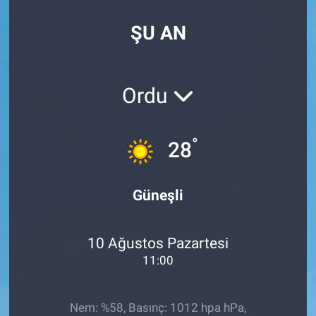
SPOR
ŞU AN
RESMİ İLANLAR
Ordu
°
28
Güneşli
10 Ağustos Pazartesi
11:00
Nem: %58, Basınç: 1012 hpa hPa,