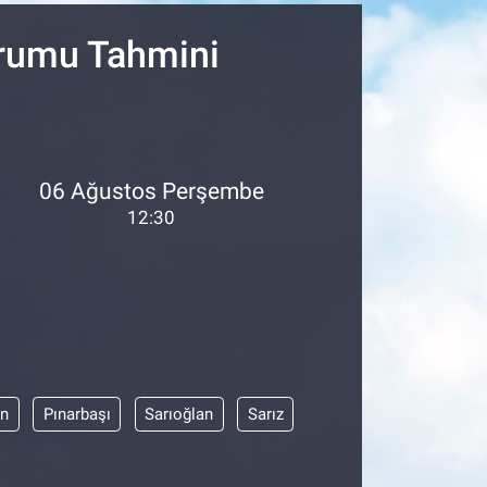
urumu Tahmini
06 Ağustos Perşembe
12:30
an
Pınarbaşı
Sarıoğlan
Sarız