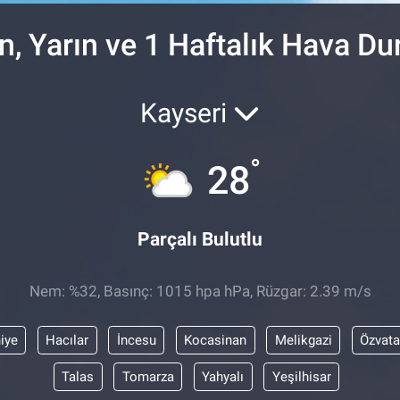
n, Yarın ve 1 Haftalık Hava D
Kayseri
°
28
Parçalı Bulutlu
Nem: %32, Basınç: 1015 hpa hPa, Rüzgar: 2.39 m/s
iye
Hacılar
İncesu
Kocasinan
Melikgazi
Özvat
Talas
Tomarza
Yahyalı
Yeşilhisar