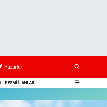
Yazarlar
R
RESMİ İLANLAR