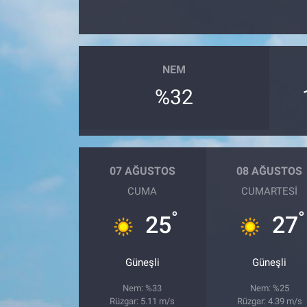
NEM
%32
07 AĞUSTOS
08 AĞUSTOS
CUMA
CUMARTESI
°
°
25
27
Güneşli
Güneşli
Nem: %33
Nem: %25
Rüzgar: 5.11 m/s
Rüzgar: 4.39 m/s