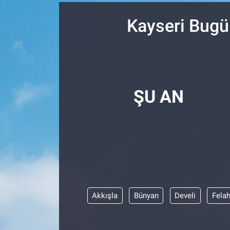
SPOR
Kayseri Bugü
RESMİ İLANLAR
ŞU AN
Akkışla
Bünyan
Develi
Felah