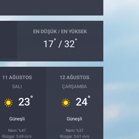
EN DÜŞÜK / EN YÜKSEK
°
°
17
/ 32
11 AĞUSTOS
12 AĞUSTOS
SALI
ÇARŞAMBA
°
°
23
24
Güneşli
Güneşli
Nem: %47
Nem: %37
Rüzgar: 5.69 m/s
Rüzgar: 5.61 m/s