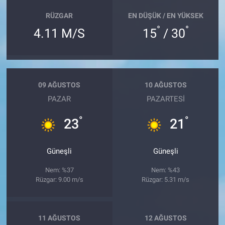
RÜZGAR
EN DÜŞÜK / EN YÜKSEK
°
°
4.11 M/S
15
/ 30
09 AĞUSTOS
10 AĞUSTOS
PAZAR
PAZARTESI
°
°
23
21
Güneşli
Güneşli
Nem: %37
Nem: %43
Rüzgar: 9.00 m/s
Rüzgar: 5.31 m/s
11 AĞUSTOS
12 AĞUSTOS