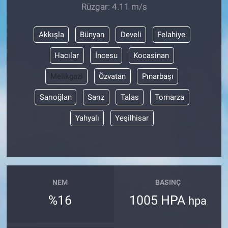
Rüzgar: 4.11 m/s
Akkışla
Bünyan
Develi
Felahiye
Hacılar
İncesu
Kocasinan
Melikgazi
Özvatan
Pınarbaşı
Sarıoğlan
Sarız
Talas
Tomarza
Yahyalı
Yeşilhisar
NEM
BASINÇ
%16
1005 HPA
hpa