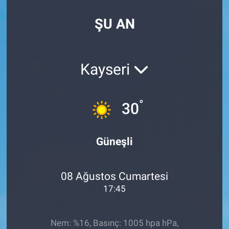
SPOR
ŞU AN
RESMİ İLANLAR
Kayseri
°
30
Güneşli
08 Ağustos Cumartesi
17:45
Nem: %16, Basınç: 1005 hpa hPa,