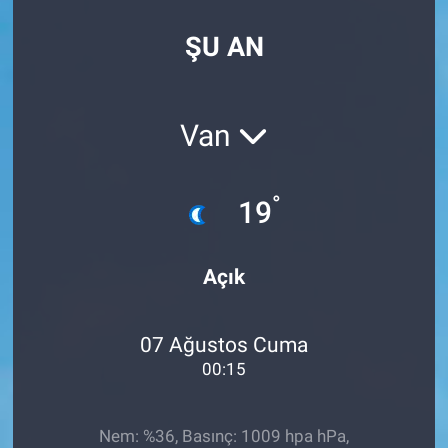
SPOR
ŞU AN
RESMİ İLANLAR
Van
°
19
Açık
07 Ağustos Cuma
00:15
Nem: %36, Basınç: 1009 hpa hPa,