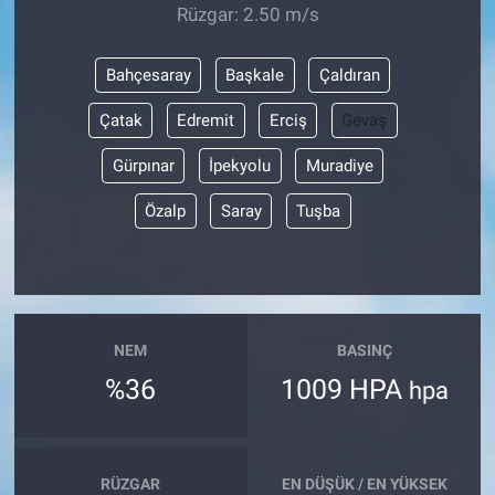
Rüzgar: 2.50 m/s
Bahçesaray
Başkale
Çaldıran
Çatak
Edremit
Erciş
Gevaş
Gürpınar
İpekyolu
Muradiye
Özalp
Saray
Tuşba
NEM
BASINÇ
%36
1009 HPA
hpa
RÜZGAR
EN DÜŞÜK / EN YÜKSEK