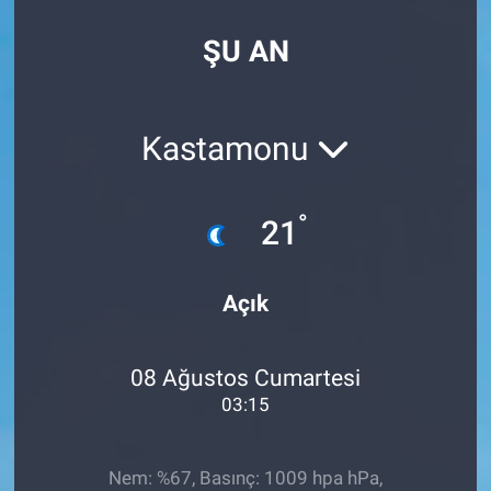
SPOR
ŞU AN
RESMİ İLANLAR
Kastamonu
°
21
Açık
08 Ağustos Cumartesi
03:15
Nem: %67, Basınç: 1009 hpa hPa,