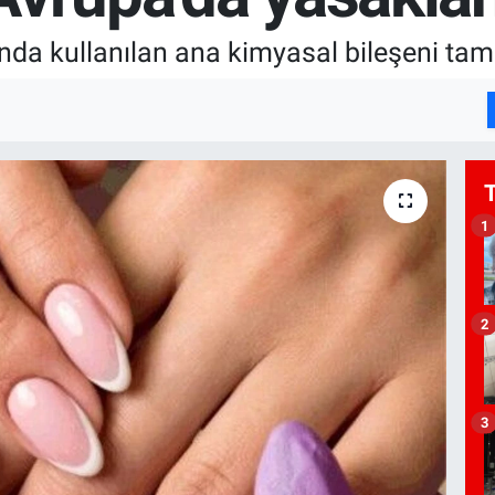
ımında kullanılan ana kimyasal bileşeni t
1
2
3