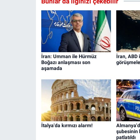
Bunlar da ilginizi çekebilir
İran: Umman ile Hürmüz
İran, ABD 
Boğazı anlaşması son
görüşmeler
aşamada
İtalya'da kırmızı alarm!
Almanya'd
şubesinin
patlatıldı