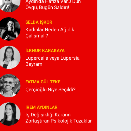
Aydın'da Hafıza Var..! Dün
Övgü, Bugün Saldırı!
SELDA İŞKOR
Kadınlar Neden Ağırlık
Çalışmalı?
İLKNUR KARAKAYA
Lupercalia veya Lüpersia
Bayramı
FATMA GÜL TEKE
Çerçioğlu Niye Seçildi?
İREM AYDINLAR
İş Değişikliği Kararını
Zorlaştıran Psikolojik Tuzaklar