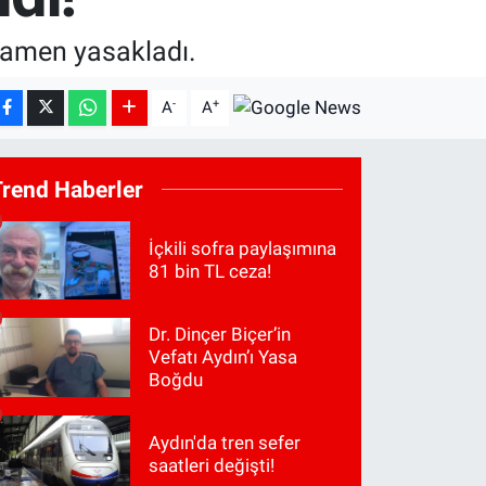
amamen yasakladı.
-
+
A
A
Trend Haberler
İçkili sofra paylaşımına
81 bin TL ceza!
Dr. Dinçer Biçer’in
Vefatı Aydın’ı Yasa
Boğdu
Aydın'da tren sefer
saatleri değişti!