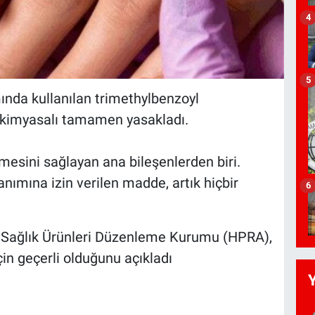
4
5
ımında kullanılan trimethylbenzoyl
 kimyasalı tamamen yasakladı.
şmesini sağlayan ana bileşenlerden biri.
nımına izin verilen madde, artık hiçbir
6
a Sağlık Ürünleri Düzenleme Kurumu (HPRA),
çin geçerli olduğunu açıkladı