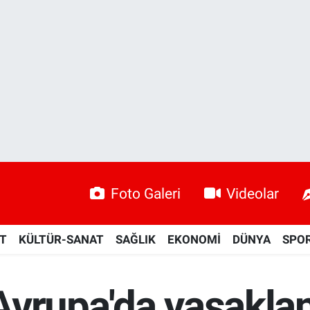
Foto Galeri
Videolar
ET
KÜLTÜR-SANAT
SAĞLIK
EKONOMİ
DÜNYA
SPO
 Avrupa'da yasaklan