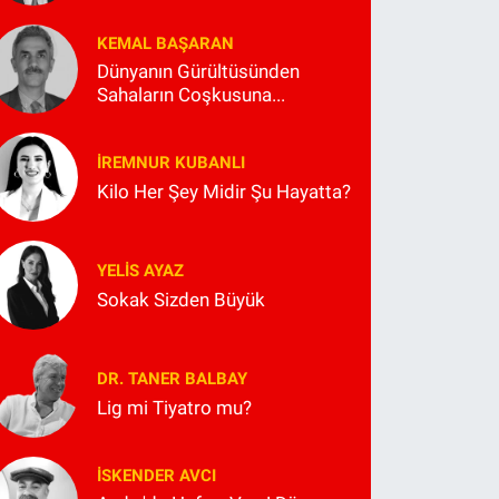
KEMAL BAŞARAN
Dünyanın Gürültüsünden
Sahaların Coşkusuna...
İREMNUR KUBANLI
Kilo Her Şey Midir Şu Hayatta?
YELIS AYAZ
Sokak Sizden Büyük
DR. TANER BALBAY
Lig mi Tiyatro mu?
İSKENDER AVCI