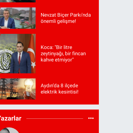
Nevzat Biçer Parkı'nda
önemli gelişme!
Koca: "Bir litre
zeytinyağı, bir fincan
kahve etmiyor"
Aydın’da 8 ilçede
elektrik kesintisi!
Yazarlar