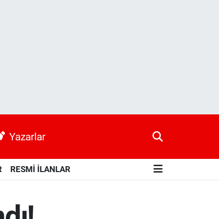
Yazarlar
R
RESMİ İLANLAR
dı!