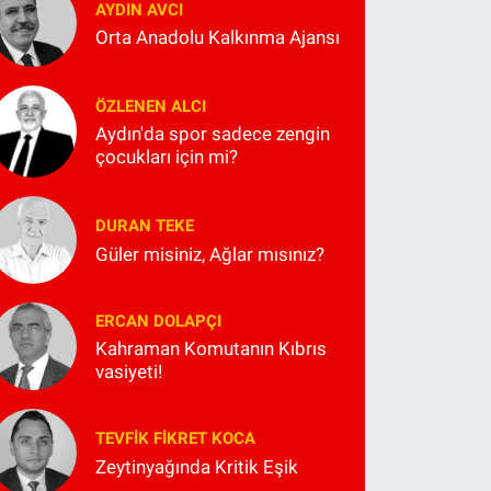
AYDIN AVCI
Orta Anadolu Kalkınma Ajansı
ÖZLENEN ALCI
Aydın'da spor sadece zengin
çocukları için mi?
DURAN TEKE
Güler misiniz, Ağlar mısınız?
ERCAN DOLAPÇI
Kahraman Komutanın Kıbrıs
vasiyeti!
TEVFIK FIKRET KOCA
Zeytinyağında Kritik Eşik