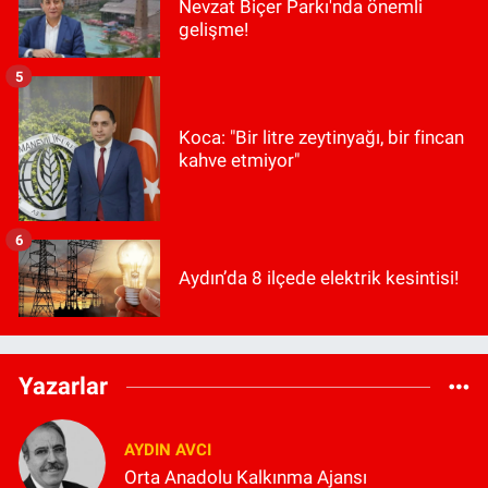
Nevzat Biçer Parkı'nda önemli
gelişme!
5
Koca: "Bir litre zeytinyağı, bir fincan
kahve etmiyor"
6
Aydın’da 8 ilçede elektrik kesintisi!
Yazarlar
AYDIN AVCI
Orta Anadolu Kalkınma Ajansı