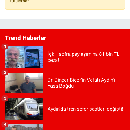
tutulamaz.
Trend Haberler
1
İçkili sofra paylaşımına 81 bin TL
ceza!
2
Dr. Dinçer Biçer’in Vefatı Aydın’ı
Yasa Boğdu
3
Aydın'da tren sefer saatleri değişti!
4