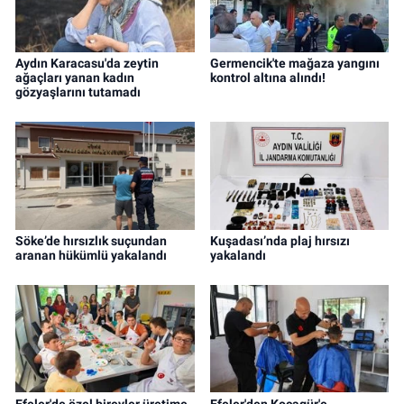
Aydın Karacasu'da zeytin
Germencik'te mağaza yangını
ağaçları yanan kadın
kontrol altına alındı!
gözyaşlarını tutamadı
Söke’de hırsızlık suçundan
Kuşadası’nda plaj hırsızı
aranan hükümlü yakalandı
yakalandı
Efeler'de özel bireyler üretime
Efeler'den Kocagür'e