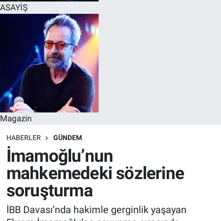
ASAYİŞ
Magazin
HABERLER
GÜNDEM
İmamoğlu’nun
mahkemedeki sözlerine
soruşturma
İBB Davası’nda hakimle gerginlik yaşayan