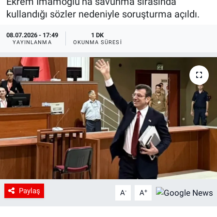
Ekrem İmamoğlu’na savunma sırasında
kullandığı sözler nedeniyle soruşturma açıldı.
08.07.2026 - 17:49
1 DK
YAYINLANMA
OKUNMA SÜRESI
Paylaş
-
+
A
A