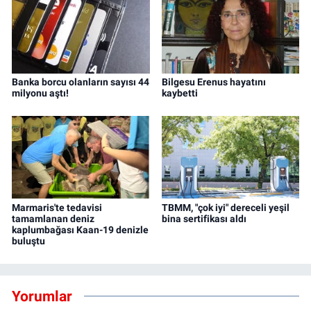
Banka borcu olanların sayısı 44
Bilgesu Erenus hayatını
milyonu aştı!
kaybetti
Marmaris'te tedavisi
TBMM, "çok iyi" dereceli yeşil
tamamlanan deniz
bina sertifikası aldı
kaplumbağası Kaan-19 denizle
buluştu
Yorumlar