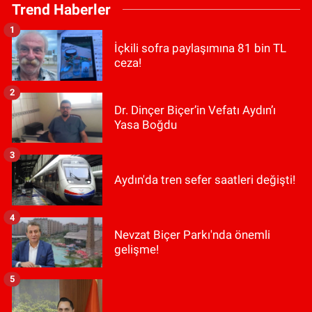
Trend Haberler
1
İçkili sofra paylaşımına 81 bin TL
ceza!
2
Dr. Dinçer Biçer’in Vefatı Aydın’ı
Yasa Boğdu
3
Aydın'da tren sefer saatleri değişti!
4
Nevzat Biçer Parkı'nda önemli
gelişme!
5