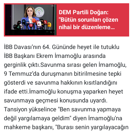
DEM Partili Doğan:
"Bütün sorunları çözen
nihai bir düzenleme
değil"
İBB Davası’nın 64. Gününde heyet ile tutuklu
İBB Başkanı Ekrem İmamoğlu arasında
gerginlik çıktı.Savunma sırası gelen İmamoğlu,
9 Temmuz’da duruşmanın bitirilmesine tepki
gösterdi ve savunma hakkının kısıtlandığını
ifade etti.İmamoğlu konuşma yaparken heyet
savunmaya geçmesi konusunda uyardı.
Tansiyon yükselince "Ben savunma yapmaya
değil yargılamaya geldim" diyen İmamoğlu'na
mahkeme başkanı, "Burası senin yargılayacağın