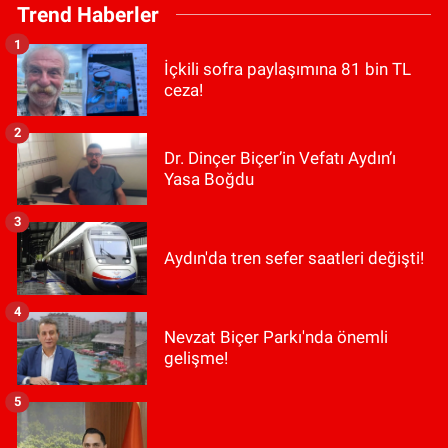
Trend Haberler
1
İçkili sofra paylaşımına 81 bin TL
ceza!
2
Dr. Dinçer Biçer’in Vefatı Aydın’ı
Yasa Boğdu
3
Aydın'da tren sefer saatleri değişti!
4
Nevzat Biçer Parkı'nda önemli
gelişme!
5