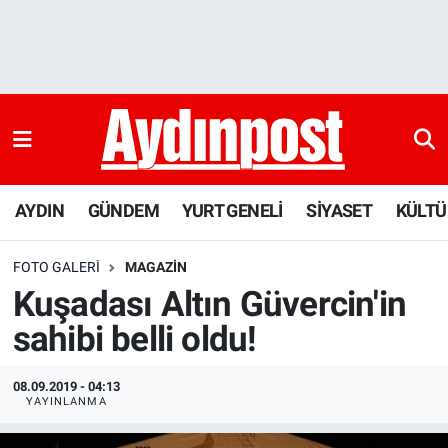
AYDIN
Aydın Nöbetçi Eczaneler
GÜNDEM
Aydın Hava Durumu
YURT GENELİ
Aydin Namaz Vakitleri
AYDIN
GÜNDEM
YURT GENELİ
SİYASET
KÜLTÜ
SİYASET
Aydın Trafik Yoğunluk Haritası
FOTO GALERI
MAGAZIN
KÜLTÜR-SANAT
Süper Lig Puan Durumu ve Fikstür
Kuşadası Altın Güvercin'in
sahibi belli oldu!
SAĞLIK
Tüm Manşetler
EKONOMİ
Son Dakika Haberleri
08.09.2019 - 04:13
YAYINLANMA
DÜNYA
Haber Arşivi