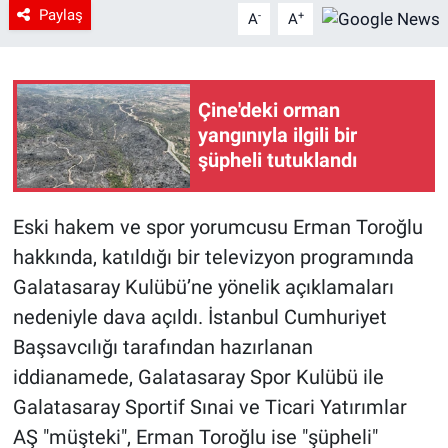
Paylaş
-
+
A
A
Çine'deki orman
yangınıyla ilgili bir
şüpheli tutuklandı
Eski hakem ve spor yorumcusu Erman Toroğlu
hakkında, katıldığı bir televizyon programında
Galatasaray Kulübü’ne yönelik açıklamaları
nedeniyle dava açıldı. İstanbul Cumhuriyet
Başsavcılığı tarafından hazırlanan
iddianamede, Galatasaray Spor Kulübü ile
Galatasaray Sportif Sınai ve Ticari Yatırımlar
AŞ "müşteki", Erman Toroğlu ise "şüpheli"