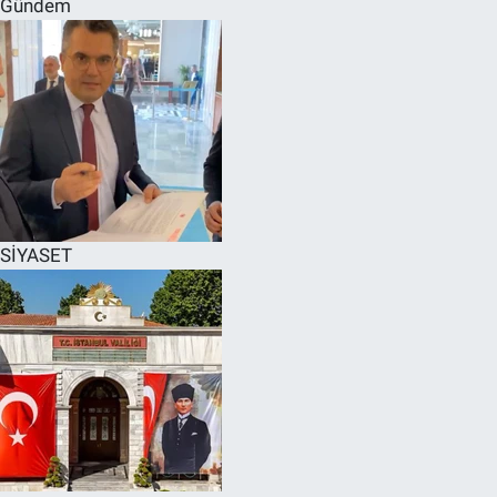
Gündem
SPOR
RESMİ İLANLAR
SİYASET