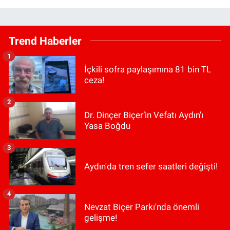
Trend Haberler
1
İçkili sofra paylaşımına 81 bin TL
ceza!
2
Dr. Dinçer Biçer’in Vefatı Aydın’ı
Yasa Boğdu
3
Aydın'da tren sefer saatleri değişti!
4
Nevzat Biçer Parkı'nda önemli
gelişme!