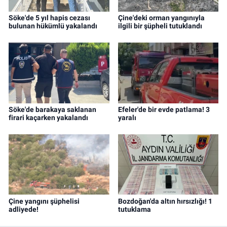
Söke'de 5 yıl hapis cezası
Çine'deki orman yangınıyla
bulunan hükümlü yakalandı
ilgili bir şüpheli tutuklandı
Söke'de barakaya saklanan
Efeler'de bir evde patlama! 3
firari kaçarken yakalandı
yaralı
Çine yangını şüphelisi
Bozdoğan'da altın hırsızlığı! 1
adliyede!
tutuklama