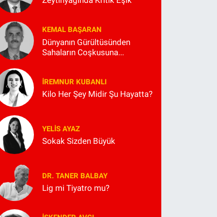
Zeytinyağında Kritik Eşik
KEMAL BAŞARAN
Dünyanın Gürültüsünden
Sahaların Coşkusuna...
İREMNUR KUBANLI
Kilo Her Şey Midir Şu Hayatta?
YELIS AYAZ
Sokak Sizden Büyük
DR. TANER BALBAY
Lig mi Tiyatro mu?