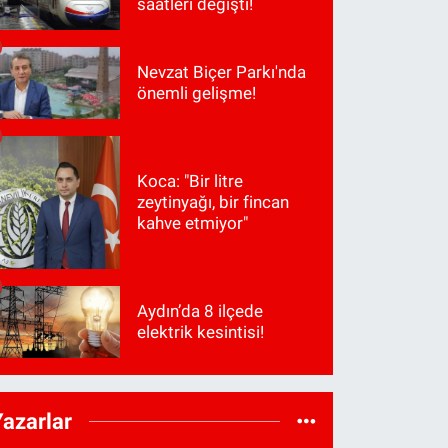
saatleri değişti!
Nevzat Biçer Parkı'nda
önemli gelişme!
Koca: "Bir litre
zeytinyağı, bir fincan
kahve etmiyor"
Aydın’da 8 ilçede
elektrik kesintisi!
Yazarlar