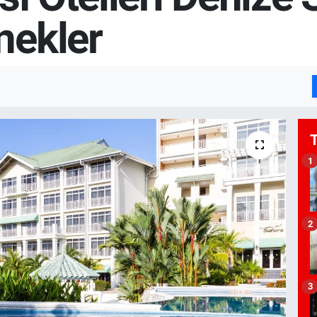
nekler
1
2
3