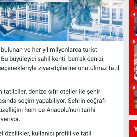
4
5
 bulunan ve her yıl milyonlarca turist
 Bu büyüleyici sahil kenti, berrak denizi,
çenekleriyle ziyaretçilerine unutulmaz tatil
6
ilciler, denize sıfır oteller ile şehir
sında seçim yapabiliyor. Şehrin coğrafi
zelliğini hem de Anadolu'nun tarihi
veriyor.
zellikler, kullanıcı profili ve tatil