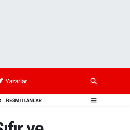
Yazarlar
R
RESMİ İLANLAR
ıfır ve