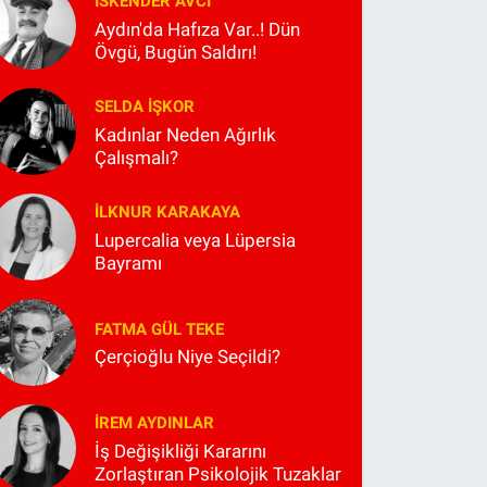
İSKENDER AVCI
Aydın'da Hafıza Var..! Dün
Övgü, Bugün Saldırı!
SELDA İŞKOR
Kadınlar Neden Ağırlık
Çalışmalı?
İLKNUR KARAKAYA
Lupercalia veya Lüpersia
Bayramı
FATMA GÜL TEKE
Çerçioğlu Niye Seçildi?
İREM AYDINLAR
İş Değişikliği Kararını
Zorlaştıran Psikolojik Tuzaklar