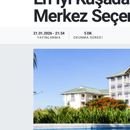
Merkez Seçe
SPOR
RESMİ İLANLAR
21.01.2026 - 21:34
5 DK
YAYINLANMA
OKUNMA SÜRESI