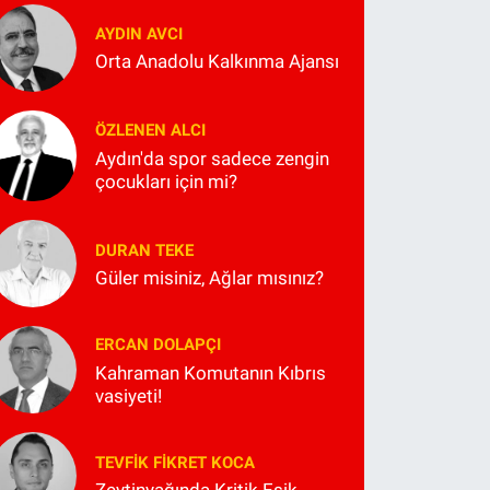
AYDIN AVCI
Orta Anadolu Kalkınma Ajansı
ÖZLENEN ALCI
Aydın'da spor sadece zengin
çocukları için mi?
DURAN TEKE
Güler misiniz, Ağlar mısınız?
ERCAN DOLAPÇI
Kahraman Komutanın Kıbrıs
vasiyeti!
TEVFIK FIKRET KOCA