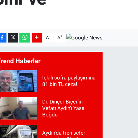
-
+
A
A
Trend Haberler
İçkili sofra paylaşımına
81 bin TL ceza!
Dr. Dinçer Biçer’in
Vefatı Aydın’ı Yasa
Boğdu
Aydın'da tren sefer