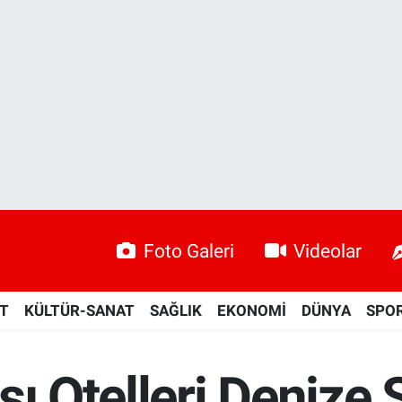
Foto Galeri
Videolar
ET
KÜLTÜR-SANAT
SAĞLIK
EKONOMİ
DÜNYA
SPO
ı Otelleri Denize S