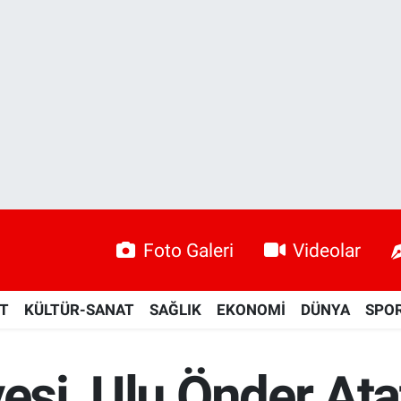
Foto Galeri
Videolar
ET
KÜLTÜR-SANAT
SAĞLIK
EKONOMİ
DÜNYA
SPO
yesi, Ulu Önder Ata