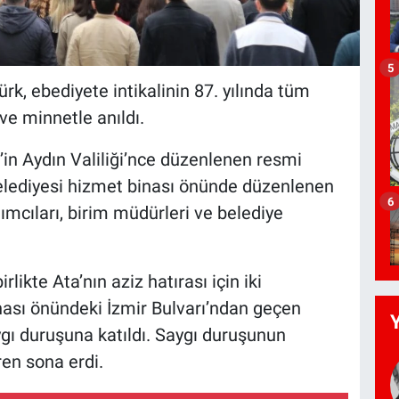
5
k, ebediyete intikalinin 87. yılında tüm
 ve minnetle anıldı.
n’in Aydın Valiliği’nce düzenlenen resmi
Belediyesi hizmet binası önünde düzenlenen
6
mcıları, birim müdürleri ve belediye
rlikte Ata’nın aziz hatırası için iki
nası önündeki İzmir Bulvarı’ndan geçen
gı duruşuna katıldı. Saygı duruşunun
ren sona erdi.