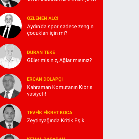
ÖZLENEN ALCI
Aydın'da spor sadece zengin
çocukları için mi?
DURAN TEKE
Güler misiniz, Ağlar mısınız?
ERCAN DOLAPÇI
Kahraman Komutanın Kıbrıs
vasiyeti!
TEVFIK FIKRET KOCA
Zeytinyağında Kritik Eşik