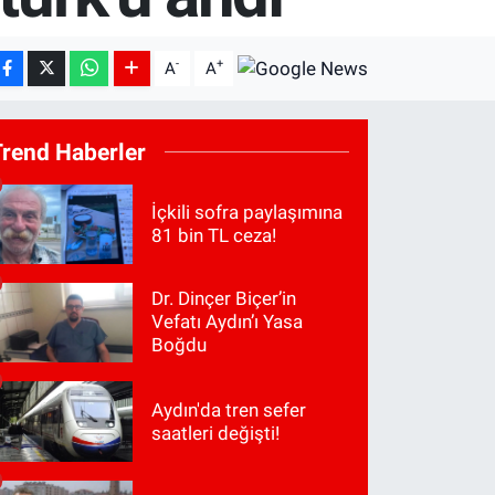
-
+
A
A
Trend Haberler
İçkili sofra paylaşımına
81 bin TL ceza!
Dr. Dinçer Biçer’in
Vefatı Aydın’ı Yasa
Boğdu
Aydın'da tren sefer
saatleri değişti!