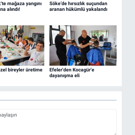
'te mağaza yangını
Söke’de hırsızlık suçundan
ına alındı!
aranan hükümlü yakalandı
özel bireyler üretime
Efeler'den Kocagür'e
dayanışma eli