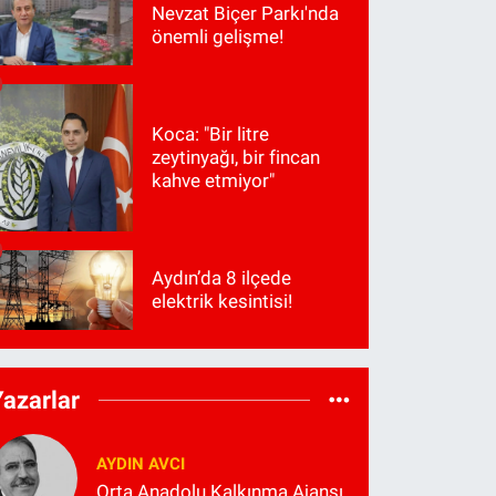
Nevzat Biçer Parkı'nda
önemli gelişme!
Koca: "Bir litre
zeytinyağı, bir fincan
kahve etmiyor"
Aydın’da 8 ilçede
elektrik kesintisi!
Yazarlar
AYDIN AVCI
Orta Anadolu Kalkınma Ajansı