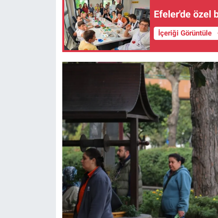
Efeler'de özel 
İçeriği Görüntüle