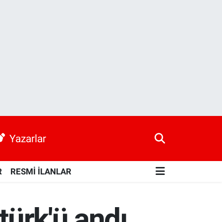
Yazarlar
R
RESMİ İLANLAR
türk'ü andı