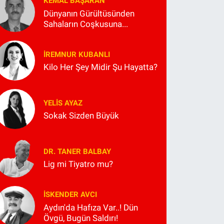
KEMAL BAŞARAN
Dünyanın Gürültüsünden
Sahaların Coşkusuna...
İREMNUR KUBANLI
Kilo Her Şey Midir Şu Hayatta?
YELIS AYAZ
Sokak Sizden Büyük
DR. TANER BALBAY
Lig mi Tiyatro mu?
İSKENDER AVCI
Aydın'da Hafıza Var..! Dün
Övgü, Bugün Saldırı!