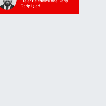
Efeler Belediyesi'nde Garip
Garip İşler!