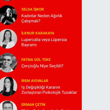
SELDA İŞKOR
Kadınlar Neden Ağırlık
Çalışmalı?
İLKNUR KARAKAYA
Lupercalia veya Lüpersia
Bayramı
FATMA GÜL TEKE
Çerçioğlu Niye Seçildi?
İREM AYDINLAR
İş Değişikliği Kararını
Zorlaştıran Psikolojik Tuzaklar
ERMAN ÇETIN