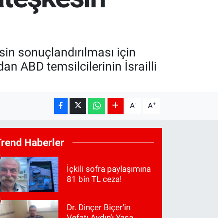
in sonuçlandırılması için
dan ABD temsilcilerinin İsrailli
-
+
A
A
Trend Haberler
İçkili sofra paylaşımına
81 bin TL ceza!
Dr. Dinçer Biçer’in
Vefatı Aydın’ı Yasa