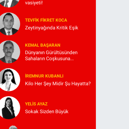
vasiyeti!
TEVFIK FIKRET KOCA
Zeytinyağında Kritik Eşik
KEMAL BAŞARAN
Dünyanın Gürültüsünden
Sahaların Coşkusuna...
İREMNUR KUBANLI
Kilo Her Şey Midir Şu Hayatta?
YELIS AYAZ
Sokak Sizden Büyük