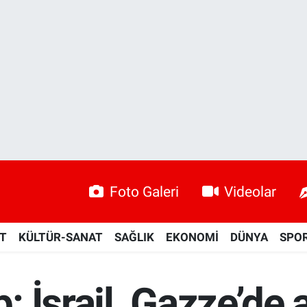
Foto Galeri
Videolar
ET
KÜLTÜR-SANAT
SAĞLIK
EKONOMİ
DÜNYA
SPO
 İsrail, Gazze’de 