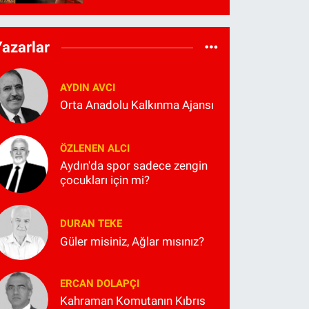
Yazarlar
AYDIN AVCI
Orta Anadolu Kalkınma Ajansı
ÖZLENEN ALCI
Aydın'da spor sadece zengin
çocukları için mi?
DURAN TEKE
Güler misiniz, Ağlar mısınız?
ERCAN DOLAPÇI
Kahraman Komutanın Kıbrıs