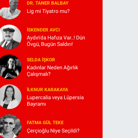
DR. TANER BALBAY
Lig mi Tiyatro mu?
İSKENDER AVCI
Aydın'da Hafıza Var..! Dün
Övgü, Bugün Saldırı!
SELDA İŞKOR
Kadınlar Neden Ağırlık
Çalışmalı?
İLKNUR KARAKAYA
Lupercalia veya Lüpersia
Bayramı
FATMA GÜL TEKE
Çerçioğlu Niye Seçildi?