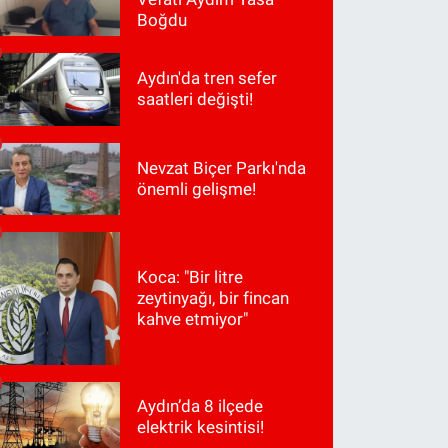
Boğdu
Aydın'da tren sefer
saatleri değişti!
Nevzat Biçer Parkı'nda
önemli gelişme!
Koca: "Bir litre
zeytinyağı, bir fincan
kahve etmiyor"
Aydın’da 8 ilçede
elektrik kesintisi!