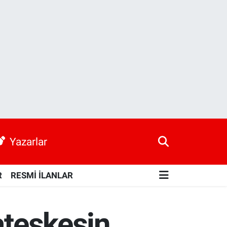
Yazarlar
R
RESMİ İLANLAR
ateşkesin