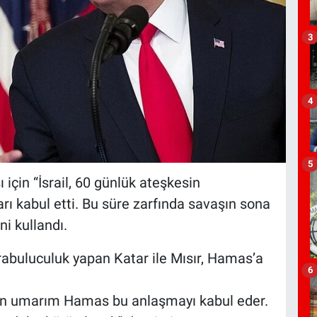
3
4
5
çin “İsrail, 60 günlük ateşkesin
arı kabul etti. Bu süre zarfında savaşın sona
ni kullandı.
abuluculuk yapan Katar ile Mısır, Hamas’a
6
için umarım Hamas bu anlaşmayı kabul eder.