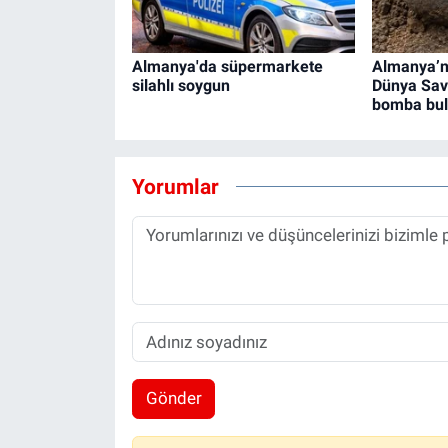
Almanya'da süpermarkete
Almanya’nı
silahlı soygun
Dünya Sav
bomba bu
Yorumlar
Gönder