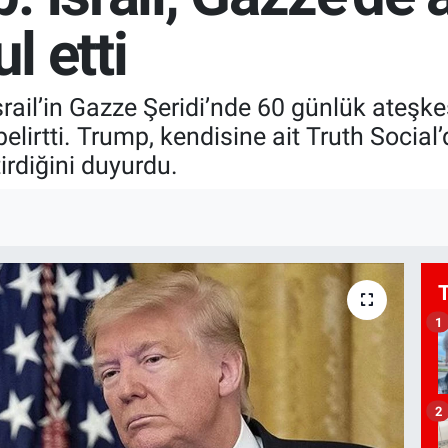
l etti
ail’in Gazze Şeridi’nde 60 günlük ateşkes
 belirtti. Trump, kendisine ait Truth Social’
irdiğini duyurdu.
1
2