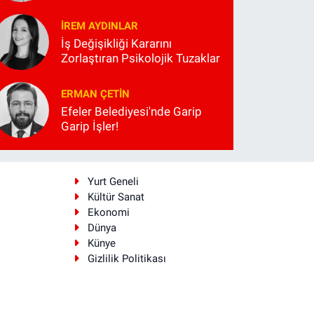
İREM AYDINLAR
İş Değişikliği Kararını
Zorlaştıran Psikolojik Tuzaklar
ERMAN ÇETIN
Efeler Belediyesi'nde Garip
Garip İşler!
i
Yurt Geneli
Kültür Sanat
Ekonomi
Dünya
Künye
Gizlilik Politikası