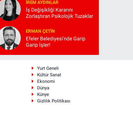
İREM AYDINLAR
İş Değişikliği Kararını
Zorlaştıran Psikolojik Tuzaklar
ERMAN ÇETIN
Efeler Belediyesi'nde Garip
Garip İşler!
i
Yurt Geneli
Kültür Sanat
Ekonomi
Dünya
Künye
Gizlilik Politikası