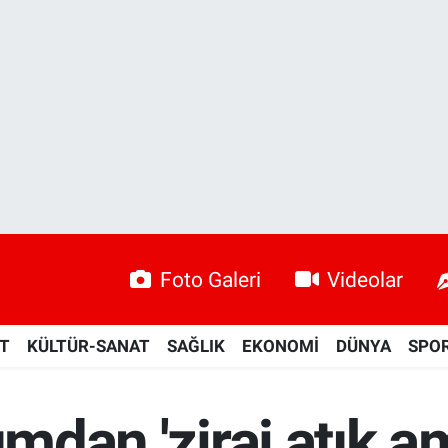
Foto Galeri
Videolar
ET
KÜLTÜR-SANAT
SAĞLIK
EKONOMİ
DÜNYA
SPO
ımdan 'zirai atık am