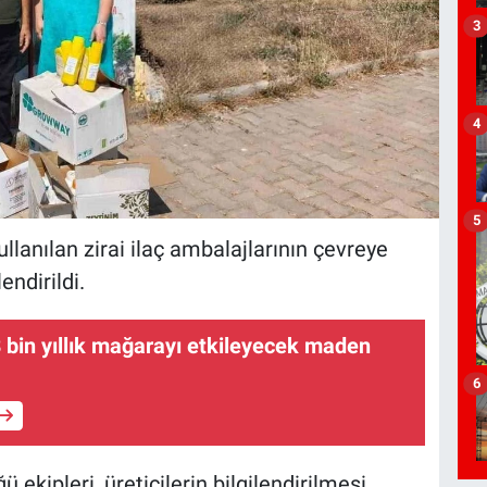
3
4
5
ullanılan zirai ilaç ambalajlarının çevreye
endirildi.
8 bin yıllık mağarayı etkileyecek maden
6
kipleri, üreticilerin bilgilendirilmesi