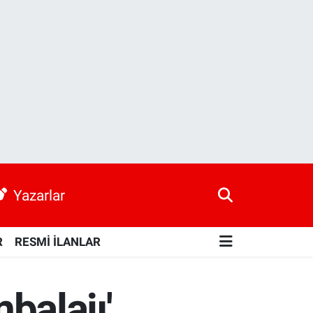
Yazarlar
R
RESMİ İLANLAR
balajı'