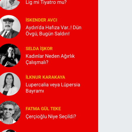
Lig mi Tiyatro mu?
İSKENDER AVCI
Aydın'da Hafıza Var..! Dün
Övgü, Bugün Saldırı!
SELDA İŞKOR
Kadınlar Neden Ağırlık
Çalışmalı?
İLKNUR KARAKAYA
Lupercalia veya Lüpersia
Bayramı
FATMA GÜL TEKE
Çerçioğlu Niye Seçildi?