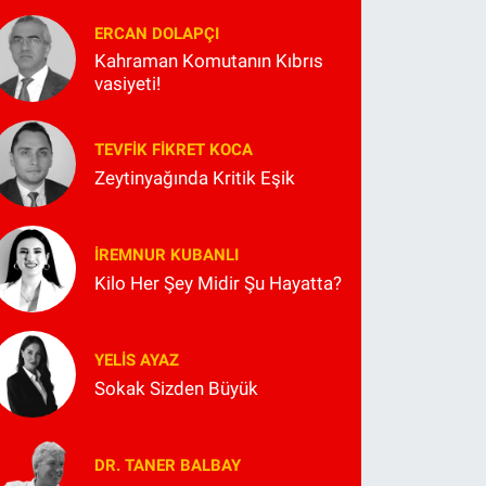
ERCAN DOLAPÇI
Kahraman Komutanın Kıbrıs
vasiyeti!
TEVFIK FIKRET KOCA
Zeytinyağında Kritik Eşik
İREMNUR KUBANLI
Kilo Her Şey Midir Şu Hayatta?
YELIS AYAZ
Sokak Sizden Büyük
DR. TANER BALBAY