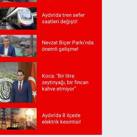
Aydın'da tren sefer
saatleri değişti!
Nevzat Biçer Parkı'nda
önemli gelişme!
Koca: "Bir litre
zeytinyağı, bir fincan
kahve etmiyor"
Aydın’da 8 ilçede
elektrik kesintisi!