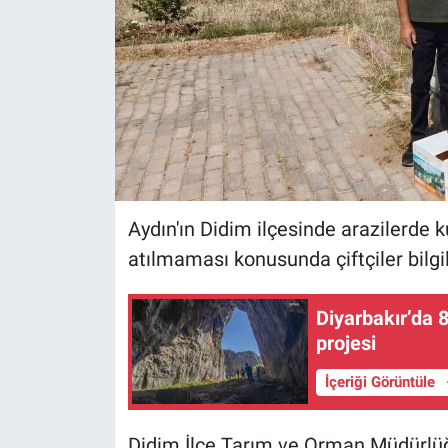
Aydın'ın Didim ilçesinde arazilerde k
atılmaması konusunda çiftçiler bilgil
Diyarbakır’da 
projesi
İçeriği Görüntüle
Didim İlçe Tarım ve Orman Müdürlüğü e