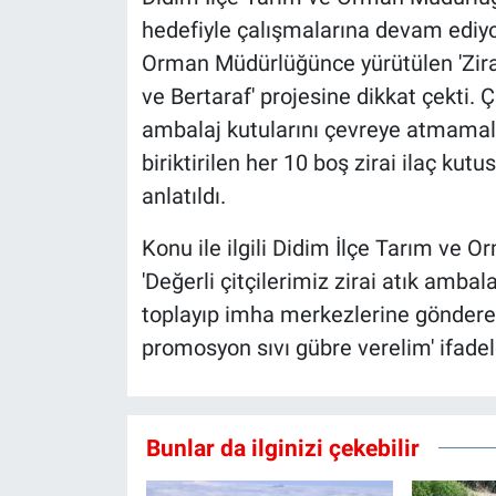
hedefiyle çalışmalarına devam ediyor
Orman Müdürlüğünce yürütülen 'Zira
ve Bertaraf' projesine dikkat çekti. Çi
ambalaj kutularını çevreye atmamalar
biriktirilen her 10 boş zirai ilaç kutu
anlatıldı.
Konu ile ilgili Didim İlçe Tarım ve
'Değerli çitçilerimiz zirai atık amba
toplayıp imha merkezlerine göndereli
promosyon sıvı gübre verelim' ifadele
Bunlar da ilginizi çekebilir