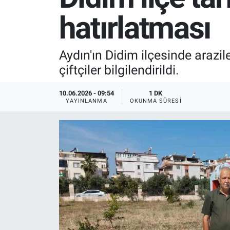
hatırlatması
SPOR
RESMİ İLANLAR
Aydın'ın Didim ilçesinde arazi
çiftçiler bilgilendirildi.
10.06.2026 - 09:54
1 DK
YAYINLANMA
OKUNMA SÜRESI