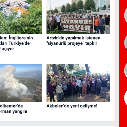
an: İngiltere'nin
Artvin'de yapılmak istenen
kları Türkiye'de
"siyanürlü projeye" tepki!
l açıyor
dikemer'de
Akbelen'de yeni gelişme!
orman yangını