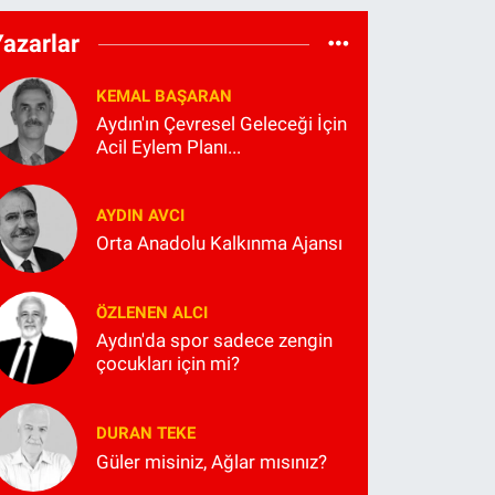
Yazarlar
KEMAL BAŞARAN
Aydın'ın Çevresel Geleceği İçin
Acil Eylem Planı...
AYDIN AVCI
Orta Anadolu Kalkınma Ajansı
ÖZLENEN ALCI
Aydın'da spor sadece zengin
çocukları için mi?
DURAN TEKE
Güler misiniz, Ağlar mısınız?