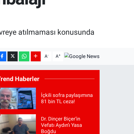
n çevreye atılmaması konusunda
-
+
A
A
Trend Haberler
İçkili sofra paylaşımına
81 bin TL ceza!
Dr. Dinçer Biçer’in
Vefatı Aydın’ı Yasa
Boğdu