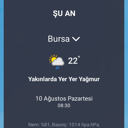
SPOR
ŞU AN
RESMİ İLANLAR
Bursa
°
22
Yakınlarda Yer Yer Yağmur
10 Ağustos Pazartesi
08:30
Nem: %81, Basınç: 1014 hpa hPa,