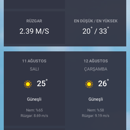
RÜZGAR
EN DÜŞÜK / EN YÜKSEK
°
°
2.39 M/S
20
/ 33
11 AĞUSTOS
12 AĞUSTOS
SALI
ÇARŞAMBA
°
°
25
26
Güneşli
Güneşli
Nem: %65
Nem: %58
Rüzgar: 8.69 m/s
Rüzgar: 9.19 m/s