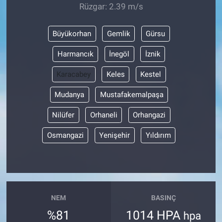
Rüzgar: 2.39 m/s
Büyükorhan
Gemlik
Gürsu
Harmancık
İnegöl
İznik
Karacabey
Keles
Kestel
Mudanya
Mustafakemalpaşa
Nilüfer
Orhaneli
Orhangazi
Osmangazi
Yenişehir
Yıldırım
NEM
BASINÇ
%81
1014 HPA
hpa