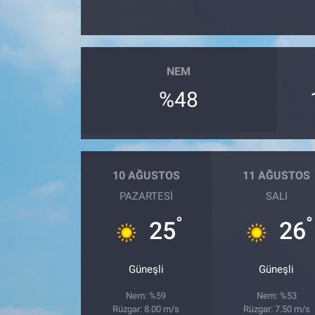
NEM
%48
10 AĞUSTOS
11 AĞUSTOS
PAZARTESI
SALI
°
°
25
26
Güneşli
Güneşli
Nem: %59
Nem: %53
Rüzgar: 8.00 m/s
Rüzgar: 7.50 m/s