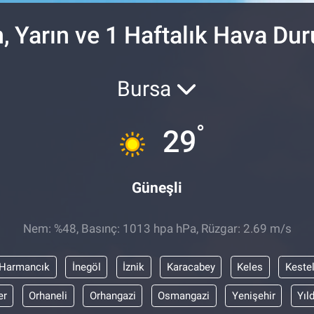
, Yarın ve 1 Haftalık Hava Du
Bursa
°
29
Güneşli
Nem: %48, Basınç: 1013 hpa hPa, Rüzgar: 2.69 m/s
Harmancık
İnegöl
İznik
Karacabey
Keles
Keste
er
Orhaneli
Orhangazi
Osmangazi
Yenişehir
Yıl