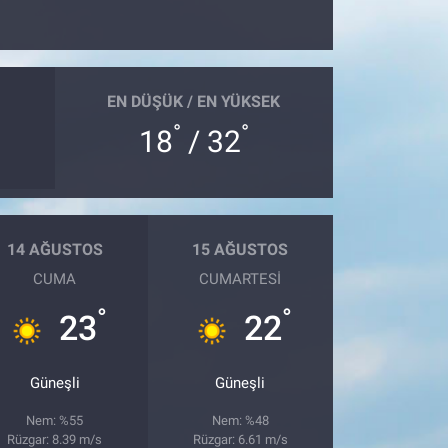
EN DÜŞÜK / EN YÜKSEK
°
°
18
/ 32
14 AĞUSTOS
15 AĞUSTOS
CUMA
CUMARTESI
°
°
23
22
Güneşli
Güneşli
Nem: %55
Nem: %48
Rüzgar: 8.39 m/s
Rüzgar: 6.61 m/s