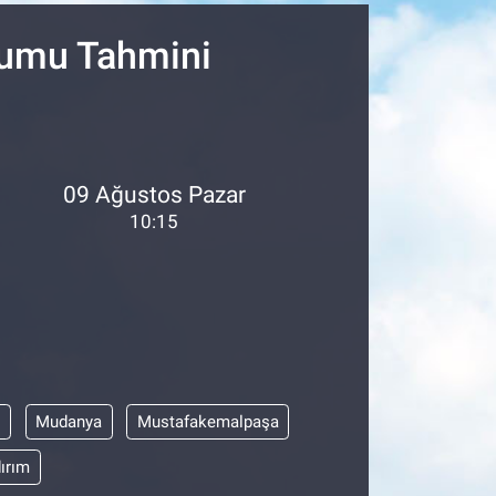
rumu Tahmini
09 Ağustos Pazar
10:15
l
Mudanya
Mustafakemalpaşa
dırım