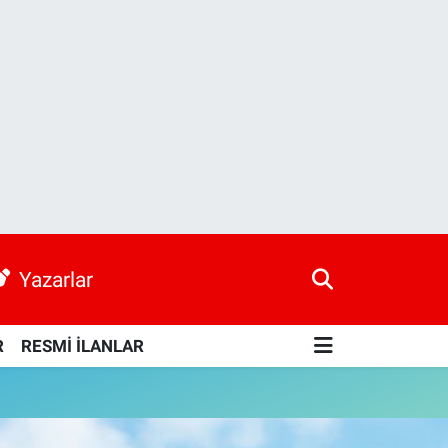
Yazarlar
R
RESMİ İLANLAR