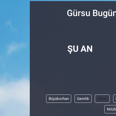
SPOR
Gürsu Bugün
RESMİ İLANLAR
ŞU AN
Büyükorhan
Gemlik
Gürsu
Nilüf