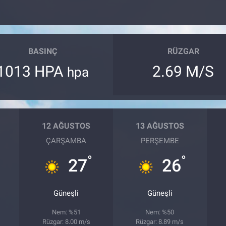
BASINÇ
RÜZGAR
1013 HPA
2.69 M/S
hpa
12 AĞUSTOS
13 AĞUSTOS
ÇARŞAMBA
PERŞEMBE
°
°
27
26
Güneşli
Güneşli
Nem: %51
Nem: %50
Rüzgar: 8.00 m/s
Rüzgar: 8.89 m/s