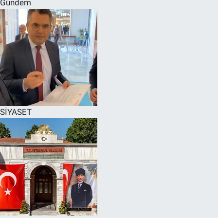
Gündem
SPOR
RESMİ İLANLAR
SİYASET