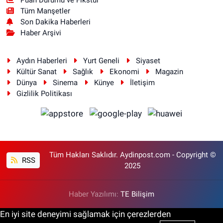
Tüm Manşetler
Son Dakika Haberleri
Haber Arşivi
Aydın Haberleri
Yurt Geneli
Siyaset
Kültür Sanat
Sağlık
Ekonomi
Magazin
Dünya
Sinema
Künye
İletişim
Gizlilik Politikası
Tüm Hakları Saklıdır. Aydinpost.com - Copyright ©
RSS
2025
Haber Yazılımı:
TE Bilişim
En iyi site deneyimi sağlamak için çerezlerden