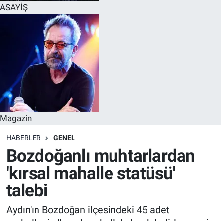
ASAYİŞ
Magazin
HABERLER
GENEL
Bozdoğanlı muhtarlardan
'kırsal mahalle statüsü'
talebi
Aydın'ın Bozdoğan ilçesindeki 45 adet