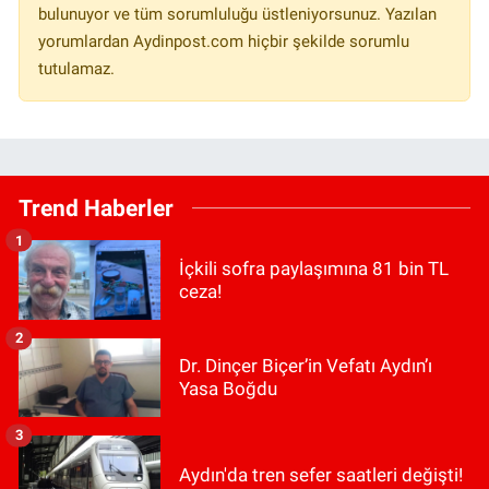
bulunuyor ve tüm sorumluluğu üstleniyorsunuz. Yazılan
yorumlardan Aydinpost.com hiçbir şekilde sorumlu
tutulamaz.
Trend Haberler
1
İçkili sofra paylaşımına 81 bin TL
ceza!
2
Dr. Dinçer Biçer’in Vefatı Aydın’ı
Yasa Boğdu
3
Aydın'da tren sefer saatleri değişti!