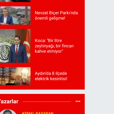
Nevzat Biçer Parkı'nda
önemli gelişme!
Koca: "Bir litre
zeytinyağı, bir fincan
kahve etmiyor"
Aydın’da 8 ilçede
elektrik kesintisi!
Yazarlar
KEMAL BAŞARAN