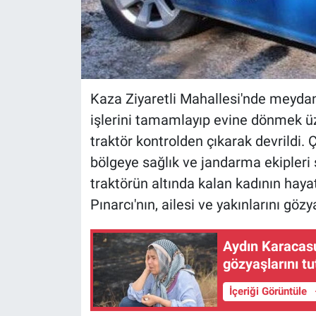
Kaza Ziyaretli Mahallesi'nde meydana 
işlerini tamamlayıp evine dönmek üze
traktör kontrolden çıkarak devrildi.
bölgeye sağlık ve jandarma ekipleri s
traktörün altında kalan kadının hayatı
Pınarcı'nın, ailesi ve yakınlarını göz
Aydın Karacasu
gözyaşlarını t
İçeriği Görüntüle