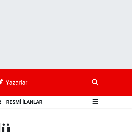
Yazarlar
R
RESMİ İLANLAR
lü