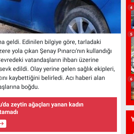
4
5
geldi. Edinilen bilgiye göre, tarladaki
re yola çıkan Şenay Pınarcı'nın kullandığı
 Çevredeki vatandaşların ihbarı üzerine
evk edildi. Olay yerine gelen sağlık ekipleri,
nı kaybettiğini belirledi. Acı haberi alan
6
yaşlarına boğdu.
'da zeytin ağaçları yanan kadın
utamadı