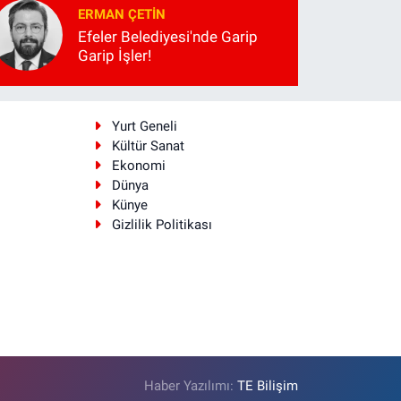
ERMAN ÇETIN
Efeler Belediyesi'nde Garip
Garip İşler!
i
Yurt Geneli
Kültür Sanat
Ekonomi
Dünya
Künye
Gizlilik Politikası
Haber Yazılımı:
TE Bilişim