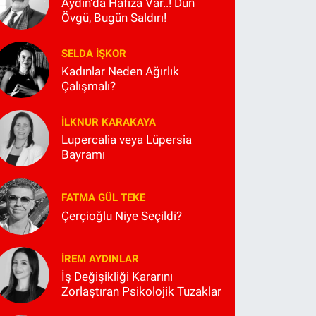
Aydın'da Hafıza Var..! Dün
Övgü, Bugün Saldırı!
SELDA İŞKOR
Kadınlar Neden Ağırlık
Çalışmalı?
İLKNUR KARAKAYA
Lupercalia veya Lüpersia
Bayramı
FATMA GÜL TEKE
Çerçioğlu Niye Seçildi?
İREM AYDINLAR
İş Değişikliği Kararını
Zorlaştıran Psikolojik Tuzaklar