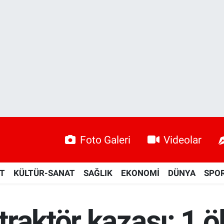
Foto Galeri
Videolar
ET
KÜLTÜR-SANAT
SAĞLIK
EKONOMİ
DÜNYA
SPO
raktör kazası: 1 ö