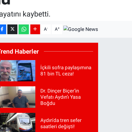
yatını kaybetti.
-
+
A
A
Trend Haberler
İçkili sofra paylaşımına
81 bin TL ceza!
Dr. Dinçer Biçer’in
Vefatı Aydın’ı Yasa
Boğdu
Aydın'da tren sefer
saatleri değişti!