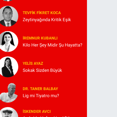
TEVFIK FIKRET KOCA
Zeytinyağında Kritik Eşik
İREMNUR KUBANLI
Kilo Her Şey Midir Şu Hayatta?
YELIS AYAZ
Sokak Sizden Büyük
DR. TANER BALBAY
Lig mi Tiyatro mu?
İSKENDER AVCI