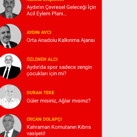
Aydın'ın Çevresel Geleceği İçin
Acil Eylem Planı...
AYDIN AVCI
Orta Anadolu Kalkınma Ajansı
ÖZLENEN ALCI
Aydın'da spor sadece zengin
çocukları için mi?
DURAN TEKE
Güler misiniz, Ağlar mısınız?
ERCAN DOLAPÇI
Kahraman Komutanın Kıbrıs
vasiyeti!