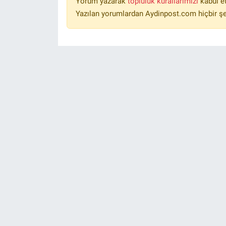
Yorum yazarak
topluluk kurallarımızı
kabul e
Yazılan yorumlardan Aydinpost.com hiçbir ş