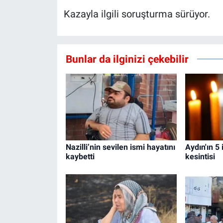
Kazayla ilgili soruşturma sürüyor.
Bunlar da ilginizi çekebilir
Nazilli’nin sevilen ismi hayatını
Aydın'ın 5 
kaybetti
kesintisi