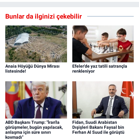
Bunlar da ilginizi çekebilir
Anaia Höyüğü Dünya Mirası
Efeler'de yaz tatili satrançla
listesinde!
renkleniyor
ABD Başkanı Trump: "İran'la
Fidan, Suudi Arabistan
görüşmeler, bugün yapılacak,
Dışişleri Bakanı Faysal bin
anlaşma için süre sınırı
Ferhan Al Suud ile görüştü
koymadı"