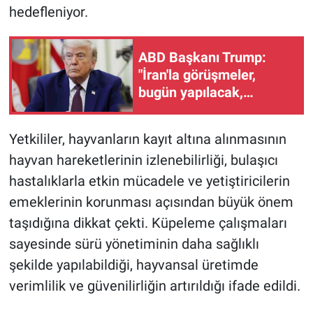
hedefleniyor.
ABD Başkanı Trump:
"İran'la görüşmeler,
bugün yapılacak,
anlaşma için süre sınırı
koymadı"
Yetkililer, hayvanların kayıt altına alınmasının
hayvan hareketlerinin izlenebilirliği, bulaşıcı
hastalıklarla etkin mücadele ve yetiştiricilerin
emeklerinin korunması açısından büyük önem
taşıdığına dikkat çekti. Küpeleme çalışmaları
sayesinde sürü yönetiminin daha sağlıklı
şekilde yapılabildiği, hayvansal üretimde
verimlilik ve güvenilirliğin artırıldığı ifade edildi.