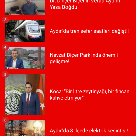
Dr. Dinçer Biçer’in Vefatı Aydın’ı
Yasa Boğdu
3
Aydın'da tren sefer saatleri değişti!
4
Nevzat Biçer Parkı'nda önemli
gelişme!
5
Koca: "Bir litre zeytinyağı, bir fincan
kahve etmiyor"
6
Aydın’da 8 ilçede elektrik kesintisi!