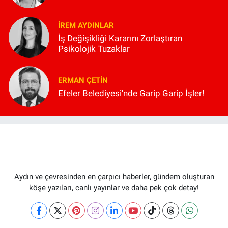
İREM AYDINLAR
İş Değişikliği Kararını Zorlaştıran
Psikolojik Tuzaklar
ERMAN ÇETIN
Efeler Belediyesi'nde Garip Garip İşler!
Aydın ve çevresinden en çarpıcı haberler, gündem oluşturan
köşe yazıları, canlı yayınlar ve daha pek çok detay!