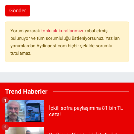
Gönder
Yorum yazarak
topluluk kurallarımızı
kabul etmiş
bulunuyor ve tüm sorumluluğu üstleniyorsunuz. Yazılan
yorumlardan Aydinpost.com hiçbir şekilde sorumlu
tutulamaz.
Trend Haberler
1
İçkili sofra paylaşımına 81 bin TL
ceza!
2