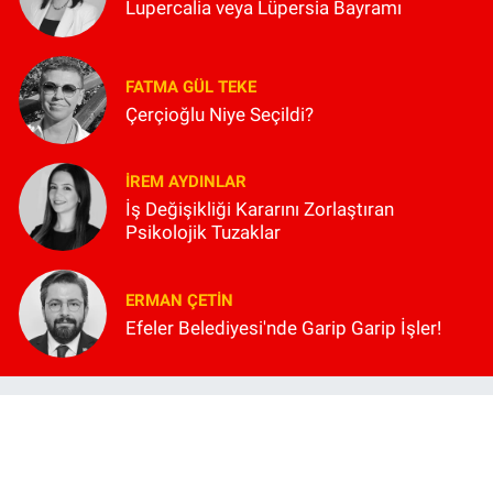
Lupercalia veya Lüpersia Bayramı
FATMA GÜL TEKE
Çerçioğlu Niye Seçildi?
İREM AYDINLAR
İş Değişikliği Kararını Zorlaştıran
Psikolojik Tuzaklar
ERMAN ÇETIN
Efeler Belediyesi'nde Garip Garip İşler!