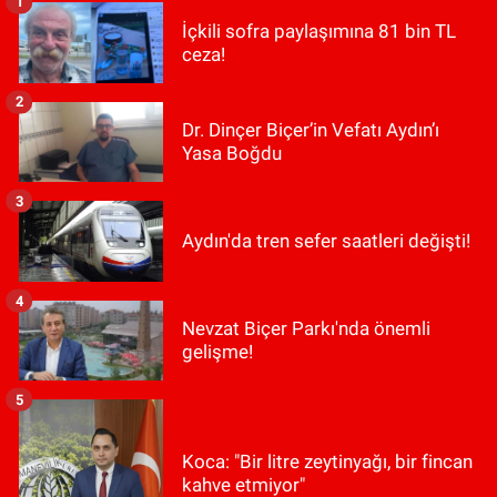
1
İçkili sofra paylaşımına 81 bin TL
ceza!
2
Dr. Dinçer Biçer’in Vefatı Aydın’ı
Yasa Boğdu
3
Aydın'da tren sefer saatleri değişti!
4
Nevzat Biçer Parkı'nda önemli
gelişme!
5
Koca: "Bir litre zeytinyağı, bir fincan
kahve etmiyor"