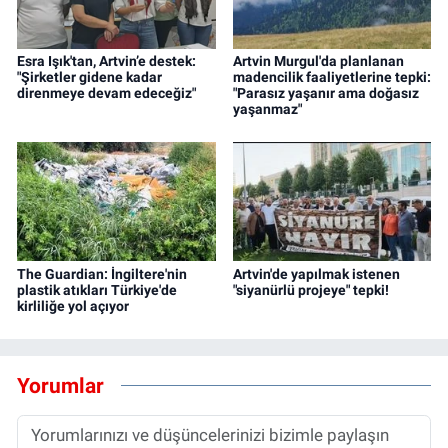
Esra Işık'tan, Artvin’e destek:
Artvin Murgul'da planlanan
"Şirketler gidene kadar
madencilik faaliyetlerine tepki:
direnmeye devam edeceğiz"
"Parasız yaşanır ama doğasız
yaşanmaz"
The Guardian: İngiltere'nin
Artvin'de yapılmak istenen
plastik atıkları Türkiye'de
"siyanürlü projeye" tepki!
kirliliğe yol açıyor
Yorumlar