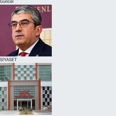
Güncel
SPOR
RESMİ İLANLAR
SİYASET