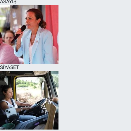
ASAYİŞ
SPOR
RESMİ İLANLAR
SİYASET