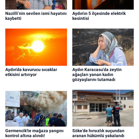
Nazilli’nin sevilen ismi hayatını
Aydın'ın 5 ilçesinde elektrik
kaybetti
kesintisi
Aydın'da kavurucu sıcaklar
Aydın Karacasu'da zeytin
etkisini artırıyor
ağaçları yanan kadın
gözyaşlarını tutamadı
Germencik'te mağaza yangını
Söke’de hırsızlık suçundan
kontrol altına alındı!
aranan hükümlü yakalandı