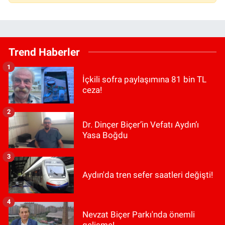
Trend Haberler
1
İçkili sofra paylaşımına 81 bin TL
ceza!
2
Dr. Dinçer Biçer’in Vefatı Aydın’ı
Yasa Boğdu
3
Aydın'da tren sefer saatleri değişti!
4
Nevzat Biçer Parkı'nda önemli