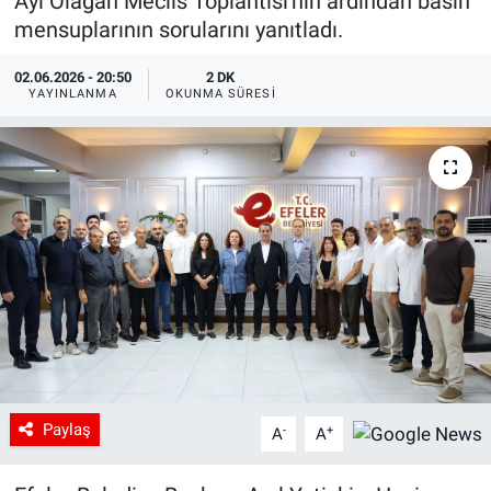
Ayı Olağan Meclis Toplantısı'nın ardından basın
mensuplarının sorularını yanıtladı.
02.06.2026 - 20:50
2 DK
YAYINLANMA
OKUNMA SÜRESI
Paylaş
-
+
A
A