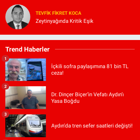
TEVFIK FIKRET KOCA
Zeytinyağında Kritik Eşik
Trend Haberler
1
İçkili sofra paylaşımına 81 bin TL
ceza!
2
Dr. Dinçer Biçer’in Vefatı Aydın’ı
Yasa Boğdu
3
Aydın'da tren sefer saatleri değişti!