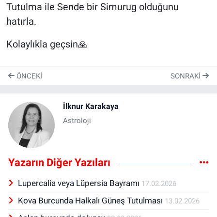
Tutulma ile Sende bir Simurug olduğunu
hatırla.
Kolaylıkla geçsin🙏
ÖNCEKI
SONRAKI
İlknur Karakaya
Astroloji
Yazarın Diğer Yazıları
Lupercalia veya Lüpersia Bayramı
17.02.2026
Kova Burcunda Halkalı Güneş Tutulması
13.02.2026