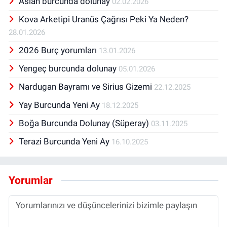
Aslan burcunda dolunay
02.02.2026
Kova Arketipi Uranüs Çağrısı Peki Ya Neden?
28.01.2026
2026 Burç yorumları
13.01.2026
Yengeç burcunda dolunay
05.01.2026
Nardugan Bayramı ve Sirius Gizemi
22.12.2025
Yay Burcunda Yeni Ay
18.12.2025
Boğa Burcunda Dolunay (Süperay)
03.11.2025
Terazi Burcunda Yeni Ay
16.10.2025
Yorumlar