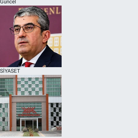
Güncel
SPOR
RESMİ İLANLAR
SİYASET