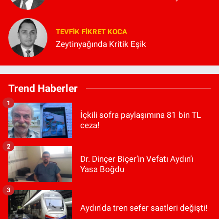
TEVFIK FIKRET KOCA
Zeytinyağında Kritik Eşik
Trend Haberler
1
İçkili sofra paylaşımına 81 bin TL
ceza!
2
Dr. Dinçer Biçer’in Vefatı Aydın’ı
Yasa Boğdu
3
Aydın'da tren sefer saatleri değişti!