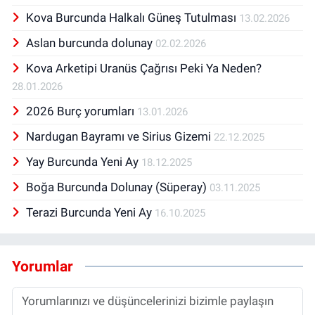
Kova Burcunda Halkalı Güneş Tutulması
13.02.2026
Aslan burcunda dolunay
02.02.2026
Kova Arketipi Uranüs Çağrısı Peki Ya Neden?
28.01.2026
2026 Burç yorumları
13.01.2026
Nardugan Bayramı ve Sirius Gizemi
22.12.2025
Yay Burcunda Yeni Ay
18.12.2025
Boğa Burcunda Dolunay (Süperay)
03.11.2025
Terazi Burcunda Yeni Ay
16.10.2025
Yorumlar