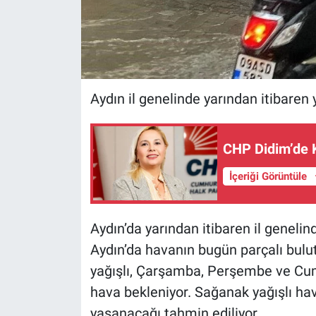
Aydın il genelinde yarından itibaren 
CHP Didim’de 
İçeriği Görüntüle
Aydın’da yarından itibaren il genelind
Aydın’da havanın bugün parçalı bulut
yağışlı, Çarşamba, Perşembe ve Cum
hava bekleniyor. Sağanak yağışlı hava
yaşanacağı tahmin ediliyor.