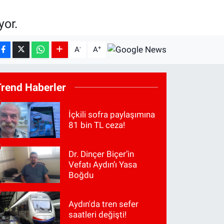
yor.
-
+
A
A
Trend Haberler
İçkili sofra paylaşımına
81 bin TL ceza!
Dr. Dinçer Biçer’in
Vefatı Aydın’ı Yasa
Boğdu
Aydın'da tren sefer
saatleri değişti!