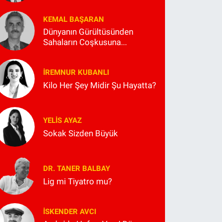
KEMAL BAŞARAN
Dünyanın Gürültüsünden
Sahaların Coşkusuna...
İREMNUR KUBANLI
Kilo Her Şey Midir Şu Hayatta?
YELIS AYAZ
Sokak Sizden Büyük
DR. TANER BALBAY
Lig mi Tiyatro mu?
İSKENDER AVCI