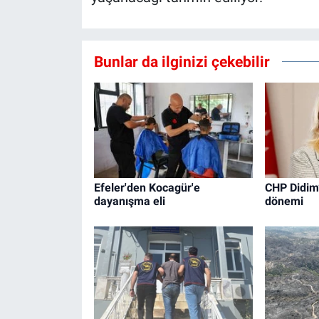
Bunlar da ilginizi çekebilir
Efeler'den Kocagür'e
CHP Didim
dayanışma eli
dönemi