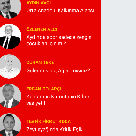
AYDIN AVCI
Orta Anadolu Kalkınma Ajansı
ÖZLENEN ALCI
Aydın'da spor sadece zengin
çocukları için mi?
DURAN TEKE
Güler misiniz, Ağlar mısınız?
ERCAN DOLAPÇI
Kahraman Komutanın Kıbrıs
vasiyeti!
TEVFIK FIKRET KOCA
Zeytinyağında Kritik Eşik