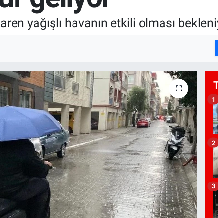
baren yağışlı havanın etkili olması bekleni
1
2
3