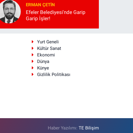
ERMAN ÇETIN
Efeler Belediyesi'nde Garip
Garip İşler!
i
Yurt Geneli
Kültür Sanat
Ekonomi
Dünya
Künye
Gizlilik Politikası
Haber Yazılımı:
TE Bilişim