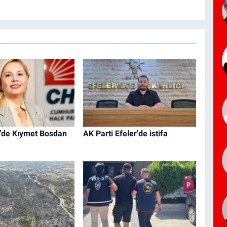
’de Kıymet Bosdan
AK Parti Efeler'de istifa