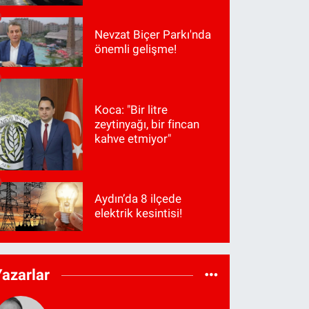
Nevzat Biçer Parkı'nda
önemli gelişme!
Koca: "Bir litre
zeytinyağı, bir fincan
kahve etmiyor"
Aydın’da 8 ilçede
elektrik kesintisi!
Yazarlar