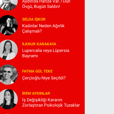
Aydın'da Hafıza Var..! Dün
Övgü, Bugün Saldırı!
SELDA İŞKOR
Kadınlar Neden Ağırlık
Çalışmalı?
İLKNUR KARAKAYA
Lupercalia veya Lüpersia
Bayramı
FATMA GÜL TEKE
Çerçioğlu Niye Seçildi?
İREM AYDINLAR
İş Değişikliği Kararını
Zorlaştıran Psikolojik Tuzaklar