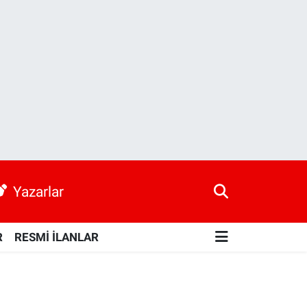
Yazarlar
R
RESMİ İLANLAR