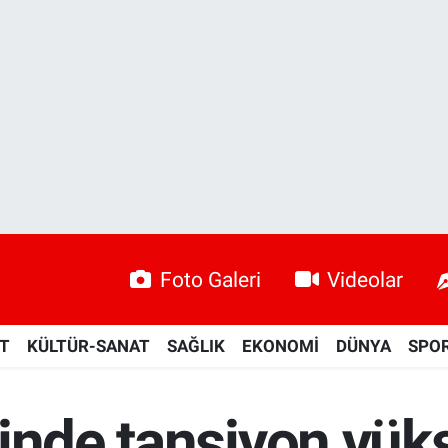
Foto Galeri
Videolar
ET
KÜLTÜR-SANAT
SAĞLIK
EKONOMİ
DÜNYA
SPO
inde tansiyon yüks