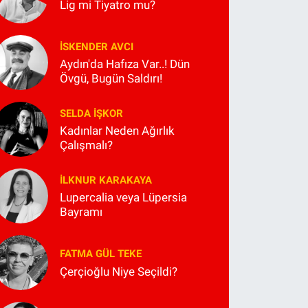
Lig mi Tiyatro mu?
İSKENDER AVCI
Aydın'da Hafıza Var..! Dün
Övgü, Bugün Saldırı!
SELDA İŞKOR
Kadınlar Neden Ağırlık
Çalışmalı?
İLKNUR KARAKAYA
Lupercalia veya Lüpersia
Bayramı
FATMA GÜL TEKE
Çerçioğlu Niye Seçildi?