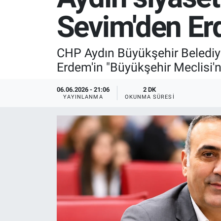
Sevim'den Erd
SPOR
RESMİ İLANLAR
CHP Aydın Büyükşehir Belediy
Erdem'in "Büyükşehir Meclisi'nd
06.06.2026 - 21:06
2 DK
YAYINLANMA
OKUNMA SÜRESI