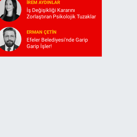
İREM AYDINLAR
İş Değişikliği Kararını
Zorlaştıran Psikolojik Tuzaklar
ERMAN ÇETIN
Efeler Belediyesi'nde Garip
Garip İşler!