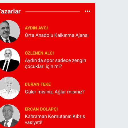
Yazarlar
AYDIN AVCI
Orta Anadolu Kalkınma Ajansı
ÖZLENEN ALCI
Aydın'da spor sadece zengin
çocukları için mi?
DURAN TEKE
Güler misiniz, Ağlar mısınız?
ERCAN DOLAPÇI
Kahraman Komutanın Kıbrıs
vasiyeti!