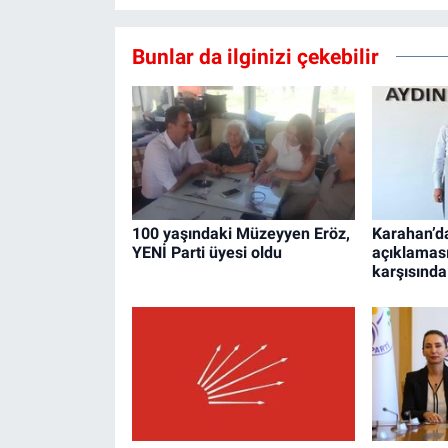
Bunlar da ilginizi çekebilir
100 yaşındaki Müzeyyen Eröz,
Karahan’da
YENİ Parti üyesi oldu
açıklaması
karşısınd