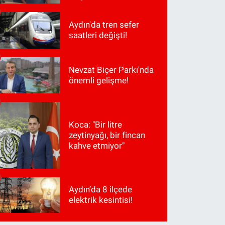
Aydın'da tren sefer
saatleri değişti!
Nevzat Biçer Parkı'nda
önemli gelişme!
Koca: "Bir litre
zeytinyağı, bir fincan
kahve etmiyor"
Aydın’da 8 ilçede
elektrik kesintisi!