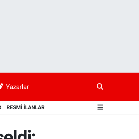
Yazarlar
R
RESMİ İLANLAR
eldi: