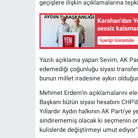
geçişlere ilişkin açıklamalarına tepk
Karahan’dan Ye
sessiz kalama
İçeriği Görüntüle
Yazılı açıklama yapan Sevim, AK Parti
edemediği çoğunluğu siyasi transferl
bunun millet iradesine aykırı olduğ
Mehmet Erdem'in açıklamalarını eleş
Başkanı bütün siyasi hesabını CHP'd
Yıllardır Aydın halkının AK Parti'ye 
sindirememiş olacak ki seçmenin ort
kulislerde değiştirmeyi umut ediyor" 