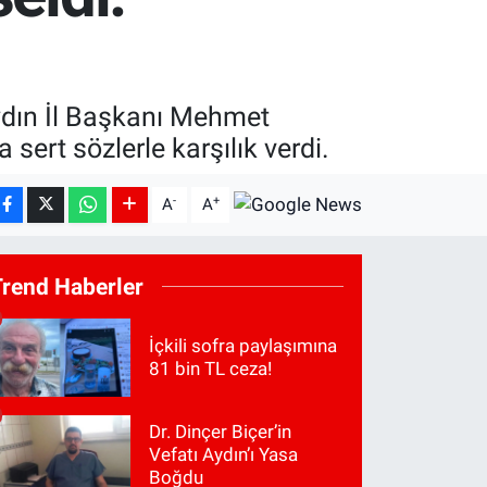
ydın İl Başkanı Mehmet
sert sözlerle karşılık verdi.
-
+
A
A
Trend Haberler
İçkili sofra paylaşımına
81 bin TL ceza!
Dr. Dinçer Biçer’in
Vefatı Aydın’ı Yasa
Boğdu