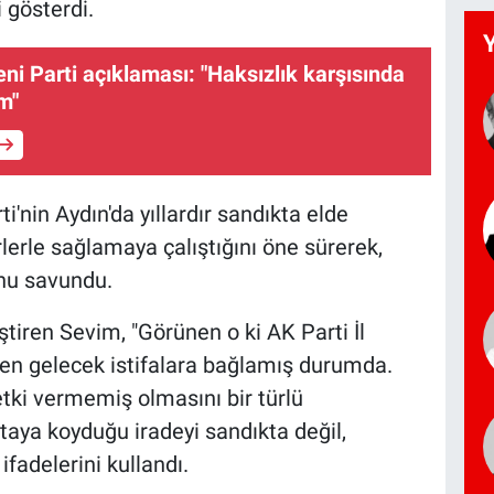
i gösterdi.
ni Parti açıklaması: "Haksızlık karşısında
m"
'nin Aydın'da yıllardır sandıkta elde
erle sağlamaya çalıştığını öne sürerek,
unu savundu.
tiren Sevim, "Görünen o ki AK Parti İl
en gelecek istifalara bağlamış durumda.
yetki vermemiş olmasını bir türlü
aya koyduğu iradeyi sandıkta değil,
ifadelerini kullandı.