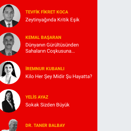
TEVFIK FIKRET KOCA
Zeytinyağında Kritik Eşik
KEMAL BAŞARAN
Dünyanın Gürültüsünden
Sahaların Coşkusuna...
İREMNUR KUBANLI
Kilo Her Şey Midir Şu Hayatta?
YELIS AYAZ
Sokak Sizden Büyük
DR. TANER BALBAY