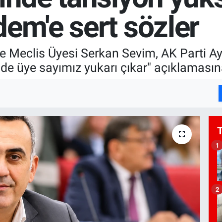
em'e sert sözler
e Meclis Üyesi Serkan Sevim, AK Parti A
e üye sayımız yukarı çıkar" açıklamasına 
1
2