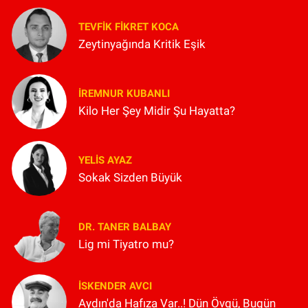
TEVFIK FIKRET KOCA
Zeytinyağında Kritik Eşik
İREMNUR KUBANLI
Kilo Her Şey Midir Şu Hayatta?
YELIS AYAZ
Sokak Sizden Büyük
DR. TANER BALBAY
Lig mi Tiyatro mu?
İSKENDER AVCI
Aydın'da Hafıza Var..! Dün Övgü, Bugün