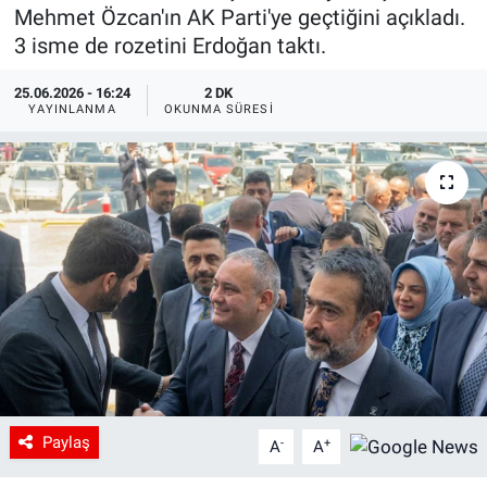
Mehmet Özcan'ın AK Parti'ye geçtiğini açıkladı.
3 isme de rozetini Erdoğan taktı.
25.06.2026 - 16:24
2 DK
YAYINLANMA
OKUNMA SÜRESI
Paylaş
-
+
A
A