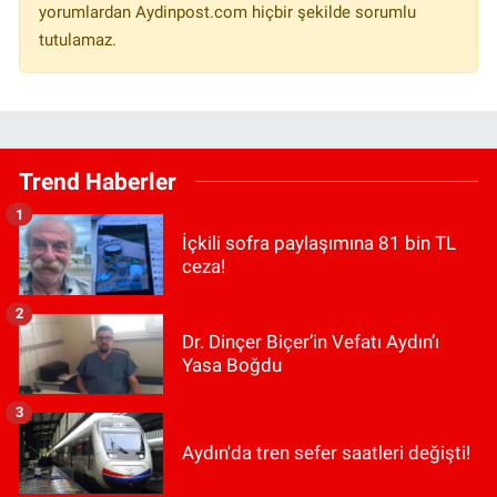
yorumlardan Aydinpost.com hiçbir şekilde sorumlu
tutulamaz.
Trend Haberler
1
İçkili sofra paylaşımına 81 bin TL
ceza!
2
Dr. Dinçer Biçer’in Vefatı Aydın’ı
Yasa Boğdu
3
Aydın'da tren sefer saatleri değişti!