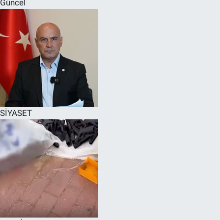
Güncel
SPOR
RESMİ İLANLAR
SİYASET