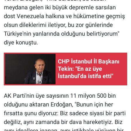
meydana gelen iki büyük depremle sarsılan
dost Venezuela halkına ve hükümetine geçmiş
olsun dileklerimi iletiyor, bu zor günlerinde
Türkiye'nin yanlarında olduğunu belirtiyorum"
diye konuştu.
CHP İstanbul İl Başkanı
Tekin: "En az üye
İstanbul’da istifa etti"
AK Parti'nin üye sayısının 11 milyon 500 bin
olduğunu aktaran Erdoğan, "Bunun için her
fırsatta şunu diyoruz: Biz sadece siyasi bir parti
değiliz, aynı zamanda bir dava hareketiyiz. Biz
aynı ideallere inanan, aynı istikbale yürüyen bir