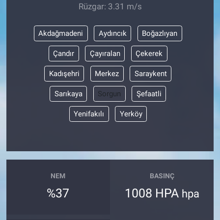
Rüzgar: 3.31 m/s
Akdağmadeni
Aydıncık
Boğazlıyan
Çandır
Çayıralan
Çekerek
Kadışehri
Merkez
Saraykent
Sarıkaya
Sorgun
Şefaatli
Yenifakılı
Yerköy
NEM
BASINÇ
%37
1008 HPA
hpa