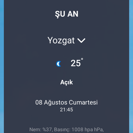
SPOR
ŞU AN
RESMİ İLANLAR
Yozgat
°
25
Açık
08 Ağustos Cumartesi
21:45
Nem: %37, Basınç: 1008 hpa hPa,