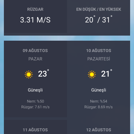
RÜZGAR
EN DÜŞÜK / EN YÜKSEK
°
°
3.31 M/S
20
/ 31
09 AĞUSTOS
10 AĞUSTOS
PAZAR
PAZARTESI
°
°
23
21
Güneşli
Güneşli
Nem: %50
Nem: %54
Rüzgar: 7.61 m/s
Rüzgar: 8.69 m/s
11 AĞUSTOS
12 AĞUSTOS