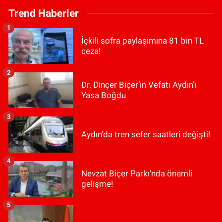
Trend Haberler
1
İçkili sofra paylaşımına 81 bin TL
ceza!
2
Dr. Dinçer Biçer’in Vefatı Aydın’ı
Yasa Boğdu
3
Aydın'da tren sefer saatleri değişti!
4
Nevzat Biçer Parkı'nda önemli
gelişme!
5