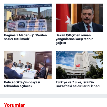
Bağımsız Maden-İş: "Verilen
Bakan Çiftçi’den orman
sözler tutulmadı"
yangınlarına karşı tedbir
çağrısı
Behçet Oktay'ın dosyası
Türkiye ve 7 ülke, İsrail’in
tekrardan açılacak
Gazze’deki saldırılarını kınadı
Yorumlar