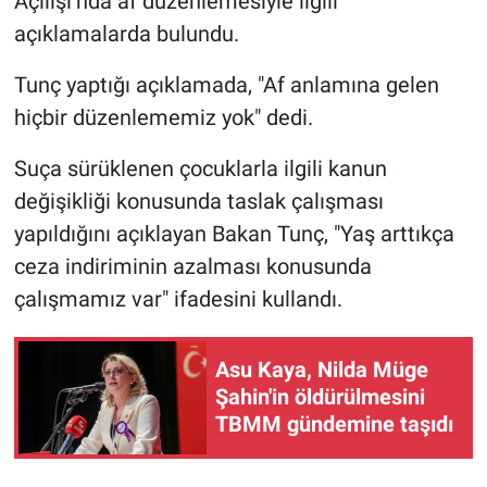
Açılışı’nda af düzenlemesiyle ilgili
açıklamalarda bulundu.
Tunç yaptığı açıklamada, "Af anlamına gelen
hiçbir düzenlememiz yok" dedi.
Suça sürüklenen çocuklarla ilgili kanun
değişikliği konusunda taslak çalışması
yapıldığını açıklayan Bakan Tunç, "Yaş arttıkça
ceza indiriminin azalması konusunda
çalışmamız var" ifadesini kullandı.
Asu Kaya, Nilda Müge
Şahin'in öldürülmesini
TBMM gündemine taşıdı