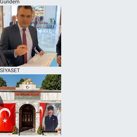
Gündem
SPOR
RESMİ İLANLAR
SİYASET