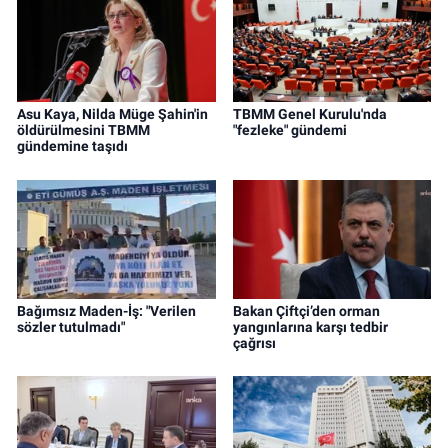
Asu Kaya, Nilda Müge Şahin'in
TBMM Genel Kurulu'nda
öldürülmesini TBMM
"fezleke" gündemi
gündemine taşıdı
Bağımsız Maden-İş: "Verilen
Bakan Çiftçi’den orman
sözler tutulmadı"
yangınlarına karşı tedbir
çağrısı