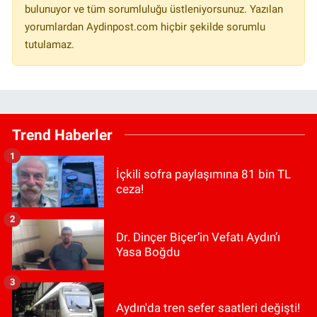
bulunuyor ve tüm sorumluluğu üstleniyorsunuz. Yazılan
yorumlardan Aydinpost.com hiçbir şekilde sorumlu
tutulamaz.
Trend Haberler
1
İçkili sofra paylaşımına 81 bin TL
ceza!
2
Dr. Dinçer Biçer’in Vefatı Aydın’ı
Yasa Boğdu
3
Aydın'da tren sefer saatleri değişti!