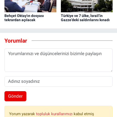
Behçet Oktay'ın dosyası
Türkiye ve 7 ülke, İsrail’in
tekrardan açılacak
Gazze’deki saldırılarını kınadı
Yorumlar
Gönder
Yorum yazarak
topluluk kurallarımızı
kabul etmiş