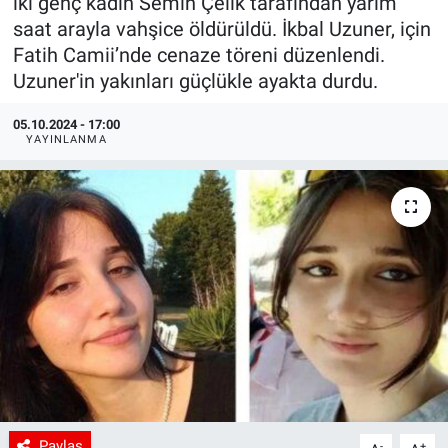
iki genç kadın Semih Çelik tarafından yarım
saat arayla vahşice öldürüldü. İkbal Uzuner, için
Fatih Camii’nde cenaze töreni düzenlendi.
Uzuner'in yakınları güçlükle ayakta durdu.
05.10.2024 - 17:00
YAYINLANMA
Paylaş
-
+