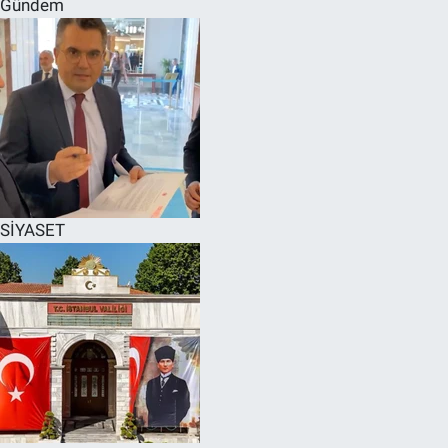
Gündem
SPOR
RESMİ İLANLAR
SİYASET