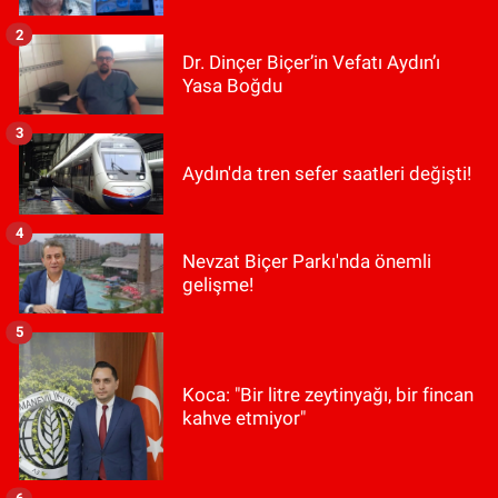
2
Dr. Dinçer Biçer’in Vefatı Aydın’ı
Yasa Boğdu
3
Aydın'da tren sefer saatleri değişti!
4
Nevzat Biçer Parkı'nda önemli
gelişme!
5
Koca: "Bir litre zeytinyağı, bir fincan
kahve etmiyor"