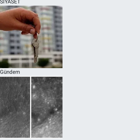
SİYASET
SPOR
RESMİ İLANLAR
Gündem