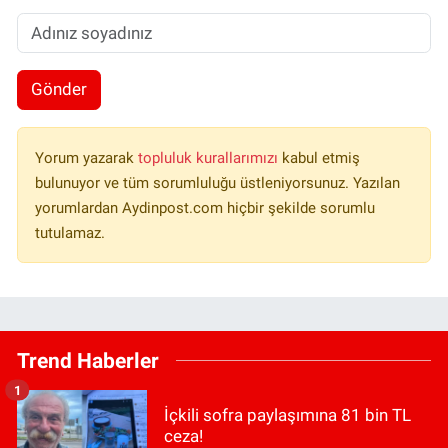
Gönder
Yorum yazarak
topluluk kurallarımızı
kabul etmiş
bulunuyor ve tüm sorumluluğu üstleniyorsunuz. Yazılan
yorumlardan Aydinpost.com hiçbir şekilde sorumlu
tutulamaz.
Trend Haberler
1
İçkili sofra paylaşımına 81 bin TL
ceza!