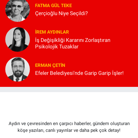
FATMA GÜL TEKE
Çerçioğlu Niye Seçildi?
İREM AYDINLAR
İş Değişikliği Kararını Zorlaştıran
Psikolojik Tuzaklar
ERMAN ÇETIN
Efeler Belediyesi'nde Garip Garip İşler!
Aydın ve çevresinden en çarpıcı haberler, gündem oluşturan
köşe yazıları, canlı yayınlar ve daha pek çok detay!