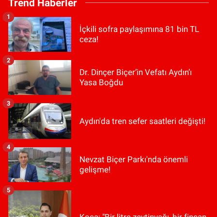
Trend Haberler
1
İçkili sofra paylaşımına 81 bin TL
ceza!
2
Dr. Dinçer Biçer’in Vefatı Aydın’ı
Yasa Boğdu
3
Aydın'da tren sefer saatleri değişti!
4
Nevzat Biçer Parkı'nda önemli
gelişme!
5