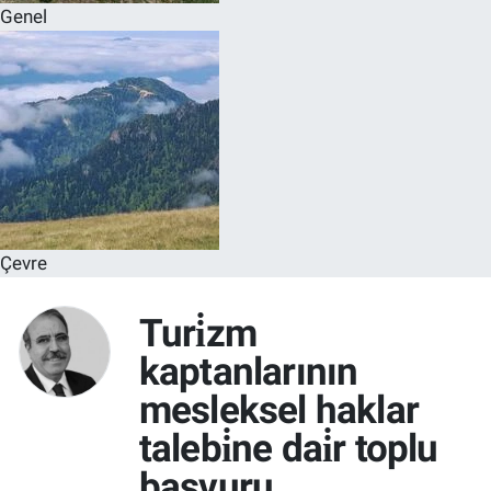
Genel
Çevre
Turi̇zm
kaptanlarının
mesleksel haklar
talebi̇ne dai̇r toplu
başvuru