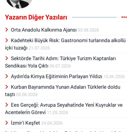
Yazarın Diğer Yazıları
Orta Anadolu Kalkınma Ajansı
03.08.2026
Kadehteki Büyük Risk: Gastronomi turlarında alkollü
içki tuzağı
21.07.2026
Sektörde Tarihi Adım: Türkiye Turizm Kaptanları
Sendikası Yola Çıktı
06.07.2026
Aydın’da Kimya Eğitiminin Parlayan Yıldızı
15.06.2026
Kurban Bayramında Yunan Adaları Türklerle doldu
taştı
05.06.2026
Ees Gerçeği̇: Avrupa Seyahati̇nde Yeni̇ Kuyruklar ve
Acenteleri̇n Görevi̇
11.05.2026
İzmir'i Keşfet
24.04.2026