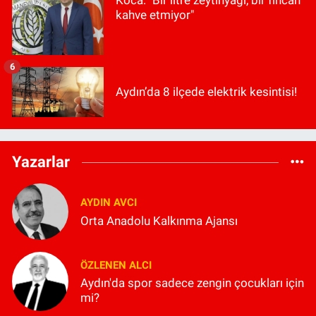
Koca: "Bir litre zeytinyağı, bir fincan
kahve etmiyor"
6
Aydın’da 8 ilçede elektrik kesintisi!
Yazarlar
AYDIN AVCI
Orta Anadolu Kalkınma Ajansı
ÖZLENEN ALCI
Aydın'da spor sadece zengin çocukları için
mi?