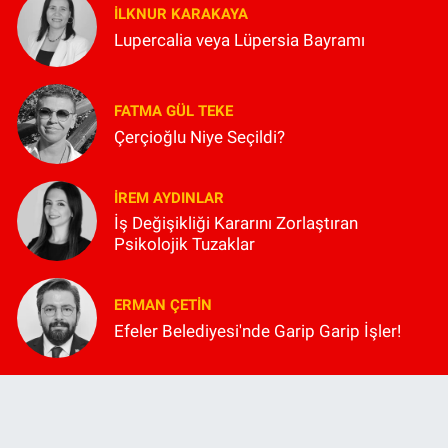
İLKNUR KARAKAYA
Lupercalia veya Lüpersia Bayramı
FATMA GÜL TEKE
Çerçioğlu Niye Seçildi?
İREM AYDINLAR
İş Değişikliği Kararını Zorlaştıran
Psikolojik Tuzaklar
ERMAN ÇETIN
Efeler Belediyesi'nde Garip Garip İşler!