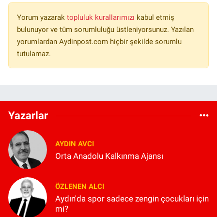
Yorum yazarak
topluluk kurallarımızı
kabul etmiş
bulunuyor ve tüm sorumluluğu üstleniyorsunuz. Yazılan
yorumlardan Aydinpost.com hiçbir şekilde sorumlu
tutulamaz.
Yazarlar
AYDIN AVCI
Orta Anadolu Kalkınma Ajansı
ÖZLENEN ALCI
Aydın'da spor sadece zengin çocukları için
mi?