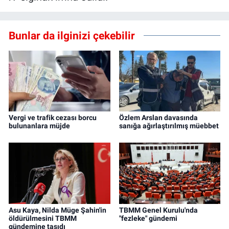
Bunlar da ilginizi çekebilir
Vergi ve trafik cezası borcu
Özlem Arslan davasında
bulunanlara müjde
sanığa ağırlaştırılmış müebbet
Asu Kaya, Nilda Müge Şahin'in
TBMM Genel Kurulu'nda
öldürülmesini TBMM
"fezleke" gündemi
gündemine taşıdı