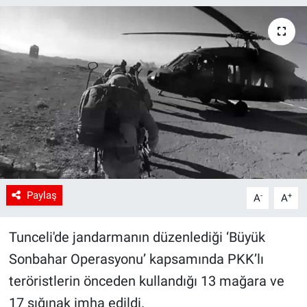
Paylaş
-
+
A
A
Tunceli'de jandarmanın düzenlediği ‘Büyük
Sonbahar Operasyonu’ kapsamında PKK’lı
teröristlerin önceden kullandığı 13 mağara ve
17 sığınak imha edildi.