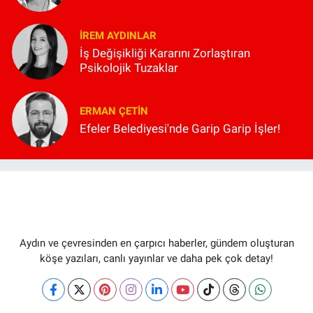
İREM AYDINLAR
İş Değişikliği Kararını Zorlaştıran
Psikolojik Tuzaklar
ERMAN ÇETIN
Efeler Belediyesi'nde Garip Garip İşler!
Aydın ve çevresinden en çarpıcı haberler, gündem oluşturan
köşe yazıları, canlı yayınlar ve daha pek çok detay!