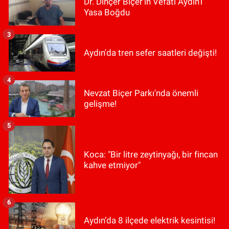
Dr. Dinçer Biçer’in Vefatı Aydın’ı
Yasa Boğdu
3
Aydın'da tren sefer saatleri değişti!
4
Nevzat Biçer Parkı'nda önemli
gelişme!
5
Koca: "Bir litre zeytinyağı, bir fincan
kahve etmiyor"
6
Aydın’da 8 ilçede elektrik kesintisi!