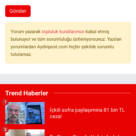
Gönder
Yorum yazarak
topluluk kurallarımızı
kabul etmiş
bulunuyor ve tüm sorumluluğu üstleniyorsunuz. Yazılan
yorumlardan Aydinpost.com hiçbir şekilde sorumlu
tutulamaz.
Trend Haberler
1
İçkili sofra paylaşımına 81 bin TL
ceza!
2