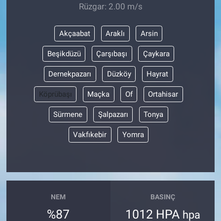
Rüzgar: 2.00 m/s
Akçaabat
Araklı
Arsin
Beşikdüzü
Çarşıbaşı
Çaykara
Dernekpazarı
Düzköy
Hayrat
Köprübaşı
Maçka
Of
Ortahisar
Sürmene
Şalpazarı
Tonya
Vakfıkebir
Yomra
NEM
BASINÇ
%87
1012 HPA
hpa