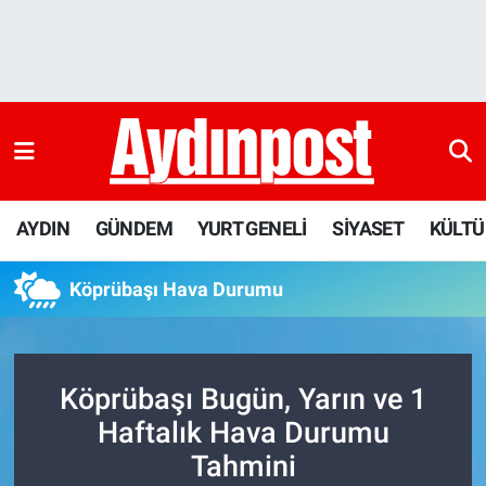
AYDIN
Aydın Nöbetçi Eczaneler
GÜNDEM
Aydın Hava Durumu
YURT GENELİ
Aydin Namaz Vakitleri
AYDIN
GÜNDEM
YURT GENELİ
SİYASET
KÜLTÜ
SİYASET
Aydın Trafik Yoğunluk Haritası
Köprübaşı Hava Durumu
KÜLTÜR-SANAT
Süper Lig Puan Durumu ve Fikstür
SAĞLIK
Tüm Manşetler
Köprübaşı Bugün, Yarın ve 1
EKONOMİ
Son Dakika Haberleri
Haftalık Hava Durumu
Tahmini
DÜNYA
Haber Arşivi