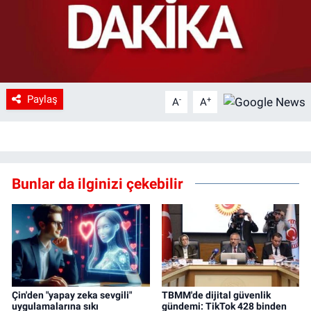
Paylaş
-
+
A
A
Bunlar da ilginizi çekebilir
Çin'den "yapay zeka sevgili"
TBMM'de dijital güvenlik
uygulamalarına sıkı
gündemi: TikTok 428 binden