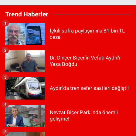
Trend Haberler
1
İçkili sofra paylaşımına 81 bin TL
ceza!
2
Dr. Dinçer Biçer’in Vefatı Aydın’ı
Yasa Boğdu
3
Aydın'da tren sefer saatleri değişti!
4
Nevzat Biçer Parkı'nda önemli
gelişme!
5