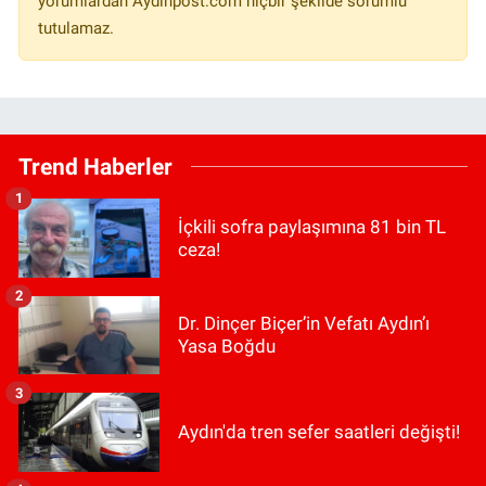
yorumlardan Aydinpost.com hiçbir şekilde sorumlu
tutulamaz.
Trend Haberler
1
İçkili sofra paylaşımına 81 bin TL
ceza!
2
Dr. Dinçer Biçer’in Vefatı Aydın’ı
Yasa Boğdu
3
Aydın'da tren sefer saatleri değişti!