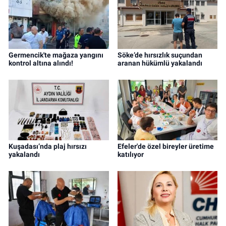
Germencik'te mağaza yangını
Söke’de hırsızlık suçundan
kontrol altına alındı!
aranan hükümlü yakalandı
Kuşadası’nda plaj hırsızı
Efeler'de özel bireyler üretime
yakalandı
katılıyor