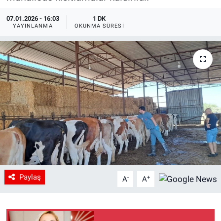
07.01.2026 - 16:03
1 DK
YAYINLANMA
OKUNMA SÜRESI
Paylaş
-
+
A
A