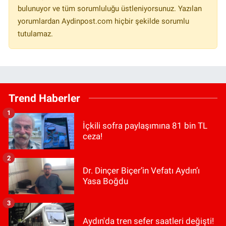
bulunuyor ve tüm sorumluluğu üstleniyorsunuz. Yazılan
yorumlardan Aydinpost.com hiçbir şekilde sorumlu
tutulamaz.
Trend Haberler
1
İçkili sofra paylaşımına 81 bin TL
ceza!
2
Dr. Dinçer Biçer’in Vefatı Aydın’ı
Yasa Boğdu
3
Aydın'da tren sefer saatleri değişti!