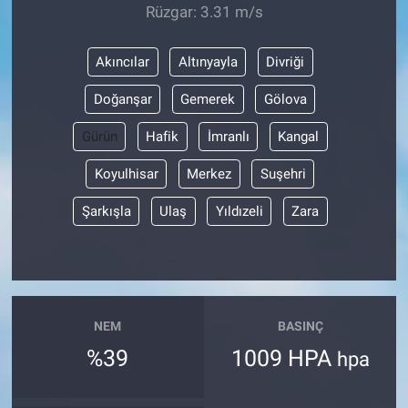
Rüzgar: 3.31 m/s
Akıncılar
Altınyayla
Divriği
Doğanşar
Gemerek
Gölova
Gürün
Hafik
İmranlı
Kangal
Koyulhisar
Merkez
Suşehri
Şarkışla
Ulaş
Yıldızeli
Zara
NEM
BASINÇ
%39
1009 HPA
hpa