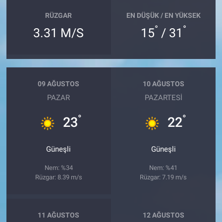
RÜZGAR
EN DÜŞÜK / EN YÜKSEK
°
°
3.31 M/S
15
/ 31
09 AĞUSTOS
10 AĞUSTOS
PAZAR
PAZARTESI
°
°
23
22
Güneşli
Güneşli
Nem: %34
Nem: %41
Rüzgar: 8.39 m/s
Rüzgar: 7.19 m/s
11 AĞUSTOS
12 AĞUSTOS