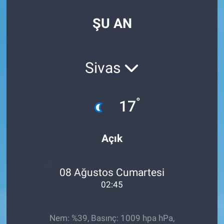
SPOR
ŞU AN
RESMİ İLANLAR
Sivas
°
17
Açık
08 Ağustos Cumartesi
02:45
Nem: %39, Basınç: 1009 hpa hPa,