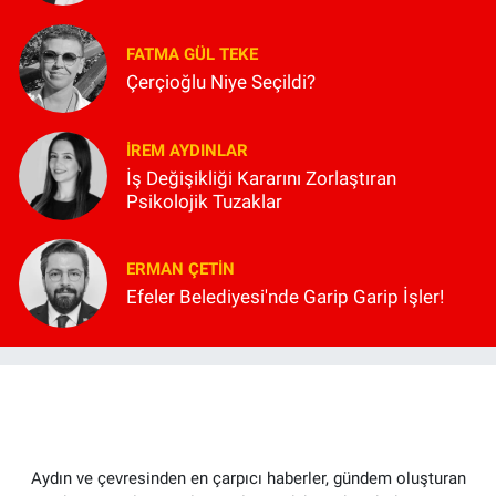
FATMA GÜL TEKE
Çerçioğlu Niye Seçildi?
İREM AYDINLAR
İş Değişikliği Kararını Zorlaştıran
Psikolojik Tuzaklar
ERMAN ÇETIN
Efeler Belediyesi'nde Garip Garip İşler!
Aydın ve çevresinden en çarpıcı haberler, gündem oluşturan