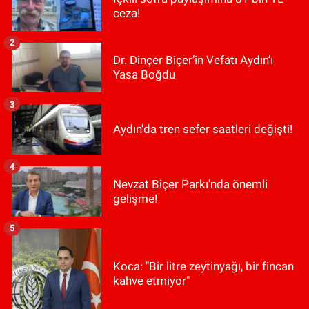
ceza!
2
Dr. Dinçer Biçer’in Vefatı Aydın’ı
Yasa Boğdu
3
Aydın'da tren sefer saatleri değişti!
4
Nevzat Biçer Parkı'nda önemli
gelişme!
5
Koca: "Bir litre zeytinyağı, bir fincan
kahve etmiyor"