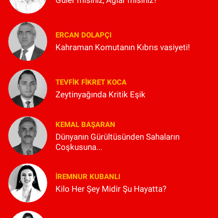
Güler misiniz, Ağlar mısınız?
ERCAN DOLAPÇI
Kahraman Komutanın Kıbrıs vasiyeti!
TEVFIK FIKRET KOCA
Zeytinyağında Kritik Eşik
KEMAL BAŞARAN
Dünyanın Gürültüsünden Sahaların
Coşkusuna...
İREMNUR KUBANLI
Kilo Her Şey Midir Şu Hayatta?