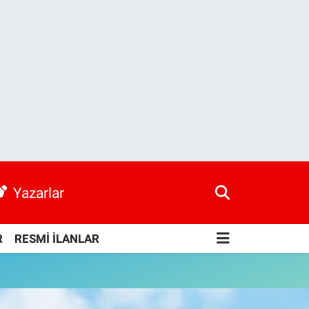
Yazarlar
R
RESMİ İLANLAR