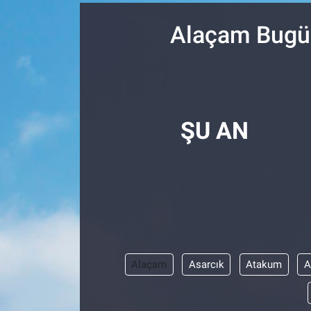
SPOR
Alaçam Bugün
RESMİ İLANLAR
ŞU AN
Alaçam
Asarcık
Atakum
A