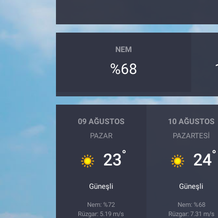
NEM
%68
09 AĞUSTOS
10 AĞUSTOS
PAZAR
PAZARTESI
°
°
23
24
Güneşli
Güneşli
Nem: %72
Nem: %68
Rüzgar: 5.19 m/s
Rüzgar: 7.31 m/s