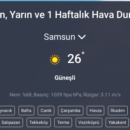
, Yarın ve 1 Haftalık Hava D
Samsun
°
26
Güneşli
Nem: %68, Basınç: 1009 hpa hPa, Rüzgar: 3.11 m/s
yvacık
Bafra
Canik
Çarşamba
Havza
İlkadım
Salıpazarı
Tekkeköy
Terme
Vezirköprü
Yakakent