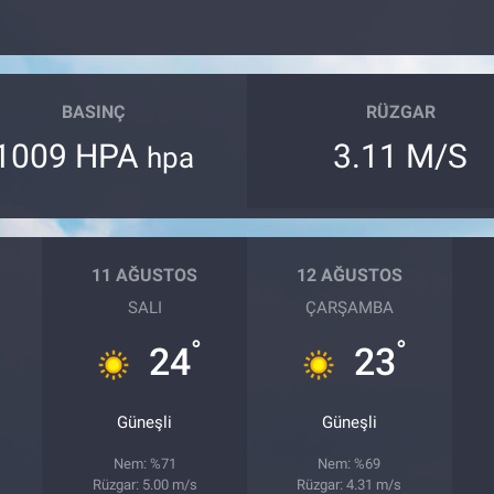
BASINÇ
RÜZGAR
1009 HPA
3.11 M/S
hpa
11 AĞUSTOS
12 AĞUSTOS
SALI
ÇARŞAMBA
°
°
24
23
Güneşli
Güneşli
Nem: %71
Nem: %69
Rüzgar: 5.00 m/s
Rüzgar: 4.31 m/s