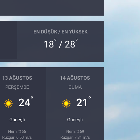
EN DÜŞÜK / EN YÜKSEK
°
°
18
/ 28
13 AĞUSTOS
14 AĞUSTOS
PERŞEMBE
CUMA
°
°
24
21
Güneşli
Güneşli
Nem: %66
Nem: %69
Rüzgar: 6.50 m/s
Rüzgar: 7.31 m/s