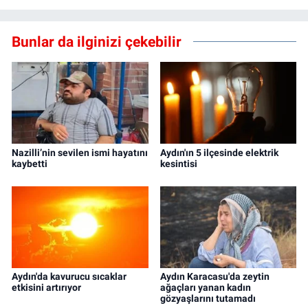
Bunlar da ilginizi çekebilir
Nazilli’nin sevilen ismi hayatını
Aydın'ın 5 ilçesinde elektrik
kaybetti
kesintisi
Aydın'da kavurucu sıcaklar
Aydın Karacasu'da zeytin
etkisini artırıyor
ağaçları yanan kadın
gözyaşlarını tutamadı