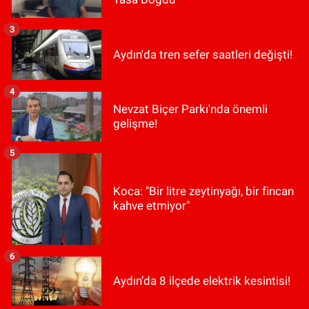
3
Aydın'da tren sefer saatleri değişti!
4
Nevzat Biçer Parkı'nda önemli
gelişme!
5
Koca: "Bir litre zeytinyağı, bir fincan
kahve etmiyor"
6
Aydın’da 8 ilçede elektrik kesintisi!