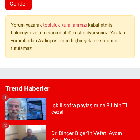
Gönder
Yorum yazarak
topluluk kurallarımızı
kabul etmiş
bulunuyor ve tüm sorumluluğu üstleniyorsunuz. Yazılan
yorumlardan Aydinpost.com hiçbir şekilde sorumlu
tutulamaz.
Trend Haberler
1
İçkili sofra paylaşımına 81 bin TL
ceza!
2
Dr. Dinçer Biçer’in Vefatı Aydın’ı
Yasa Boğdu