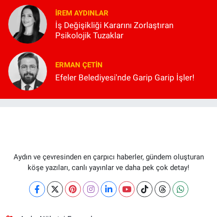
İREM AYDINLAR
İş Değişikliği Kararını Zorlaştıran
Psikolojik Tuzaklar
ERMAN ÇETIN
Efeler Belediyesi'nde Garip Garip İşler!
Aydın ve çevresinden en çarpıcı haberler, gündem oluşturan
köşe yazıları, canlı yayınlar ve daha pek çok detay!