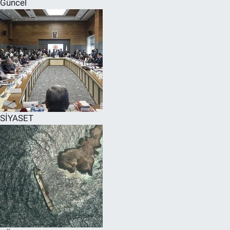
Güncel
SPOR
RESMİ İLANLAR
SİYASET