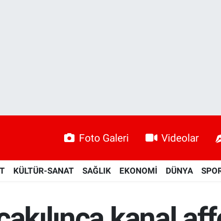
Foto Galeri
Videolar
ET
KÜLTÜR-SANAT
SAĞLIK
EKONOMİ
DÜNYA
SPO
çakılınca kanal af