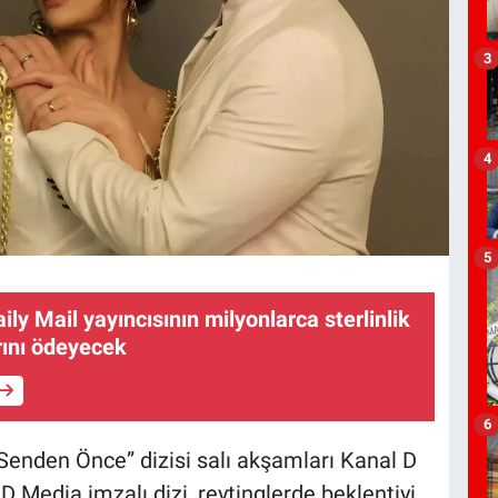
3
4
5
ily Mail yayıncısının milyonlarca sterlinlik
rını ödeyecek
6
Senden Önce” dizisi salı akşamları Kanal D
D Media imzalı dizi, reytinglerde beklentiyi