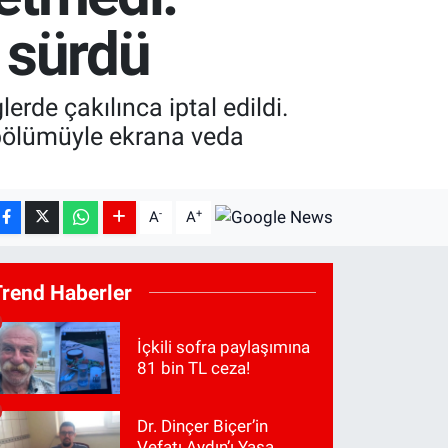
 sürdü
rde çakılınca iptal edildi.
. bölümüyle ekrana veda
-
+
A
A
Trend Haberler
İçkili sofra paylaşımına
81 bin TL ceza!
Dr. Dinçer Biçer’in
Vefatı Aydın’ı Yasa