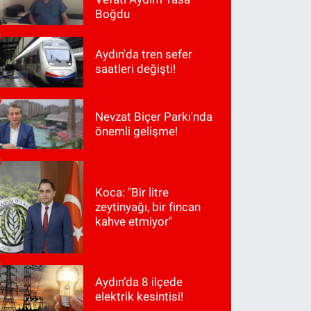
Boğdu
Aydın'da tren sefer
saatleri değişti!
Nevzat Biçer Parkı'nda
önemli gelişme!
Koca: "Bir litre
zeytinyağı, bir fincan
kahve etmiyor"
Aydın’da 8 ilçede
elektrik kesintisi!