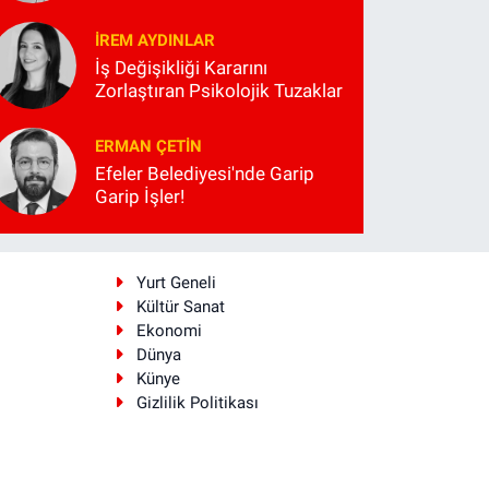
İREM AYDINLAR
İş Değişikliği Kararını
Zorlaştıran Psikolojik Tuzaklar
ERMAN ÇETIN
Efeler Belediyesi'nde Garip
Garip İşler!
i
Yurt Geneli
Kültür Sanat
Ekonomi
Dünya
Künye
Gizlilik Politikası