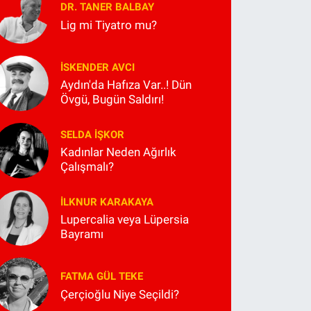
DR. TANER BALBAY
Lig mi Tiyatro mu?
İSKENDER AVCI
Aydın'da Hafıza Var..! Dün
Övgü, Bugün Saldırı!
SELDA İŞKOR
Kadınlar Neden Ağırlık
Çalışmalı?
İLKNUR KARAKAYA
Lupercalia veya Lüpersia
Bayramı
FATMA GÜL TEKE
Çerçioğlu Niye Seçildi?