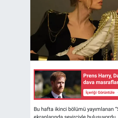
Prens Harry, Da
dava masrafla
İçeriği Görüntüle
Bu hafta ikinci bölümü yayımlanan “
ekranlarında seyirciyle buluşuyordu. 