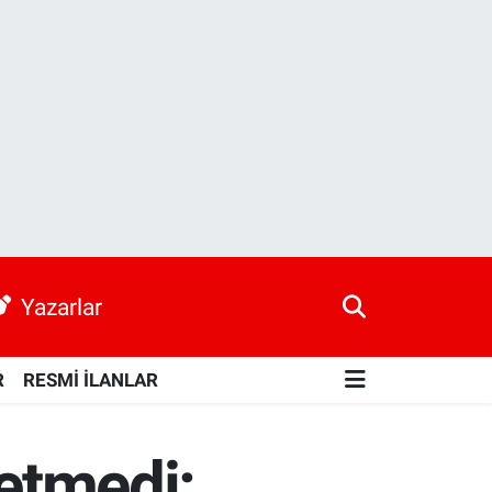
Yazarlar
R
RESMİ İLANLAR
fetmedi: