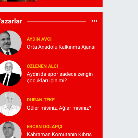
Yazarlar
AYDIN AVCI
Orta Anadolu Kalkınma Ajansı
ÖZLENEN ALCI
Aydın'da spor sadece zengin
çocukları için mi?
DURAN TEKE
Güler misiniz, Ağlar mısınız?
ERCAN DOLAPÇI
Kahraman Komutanın Kıbrıs