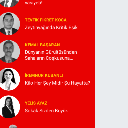
vasiyeti!
TEVFIK FIKRET KOCA
Zeytinyağında Kritik Eşik
KEMAL BAŞARAN
Dünyanın Gürültüsünden
Sahaların Coşkusuna...
İREMNUR KUBANLI
Kilo Her Şey Midir Şu Hayatta?
YELIS AYAZ
Sokak Sizden Büyük