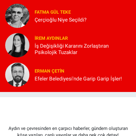
FATMA GÜL TEKE
Çerçioğlu Niye Seçildi?
İREM AYDINLAR
İş Değişikliği Kararını Zorlaştıran
Psikolojik Tuzaklar
ERMAN ÇETIN
Efeler Belediyesi'nde Garip Garip İşler!
Aydın ve çevresinden en çarpıcı haberler, gündem oluşturan
köşe yazıları, canlı yayınlar ve daha pek çok detay!