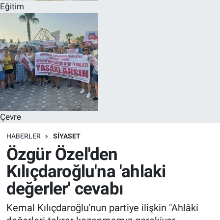
Eğitim
Çevre
HABERLER
SİYASET
Özgür Özel'den
Kılıçdaroğlu'na 'ahlaki
değerler' cevabı
Kemal Kılıçdaroğlu'nun partiye ilişkin "Ahlâki