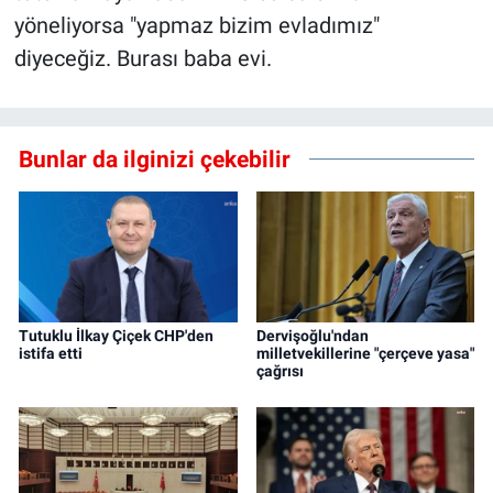
yöneliyorsa "yapmaz bizim evladımız"
diyeceğiz. Burası baba evi.
Bunlar da ilginizi çekebilir
Tutuklu İlkay Çiçek CHP'den
Dervişoğlu'ndan
istifa etti
milletvekillerine "çerçeve yasa"
çağrısı