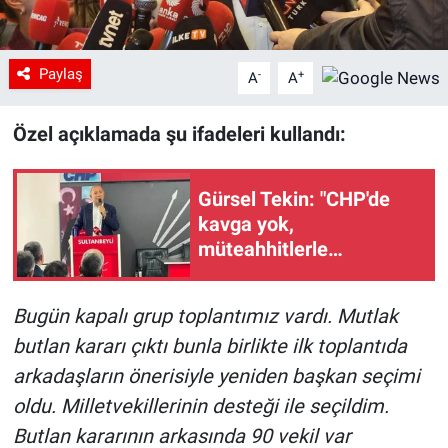
Paylaş
-
+
A
A
Özel açıklamada şu ifadeleri kullandı:
Gürsel Tekin: "CHP'de
kavga yok,
müteahhitlerle
müşahitler arasındaki bir
ayrışım var"
Bugün kapalı grup toplantımız vardı. Mutlak
butlan kararı çıktı bunla birlikte ilk toplantıda
arkadaşların önerisiyle yeniden başkan seçimi
oldu. Milletvekillerinin desteği ile seçildim.
Butlan kararının arkasında 90 vekil var