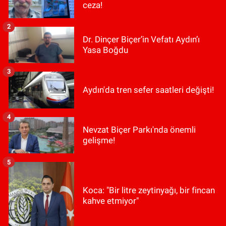
ceza!
2
Dr. Dinçer Biçer’in Vefatı Aydın’ı
Yasa Boğdu
3
Aydın'da tren sefer saatleri değişti!
4
Nevzat Biçer Parkı'nda önemli
gelişme!
5
Koca: "Bir litre zeytinyağı, bir fincan
kahve etmiyor"