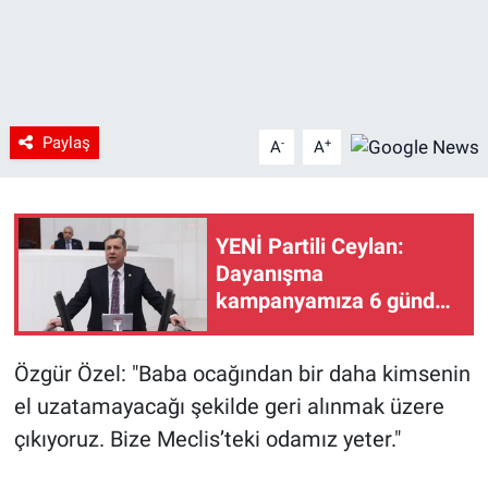
Paylaş
-
+
A
A
YENİ Partili Ceylan:
Dayanışma
kampanyamıza 6 günde
266 milyon lira bağışta
bulunulmuştur
Özgür Özel: "Baba ocağından bir daha kimsenin
el uzatamayacağı şekilde geri alınmak üzere
çıkıyoruz. Bize Meclis’teki odamız yeter."