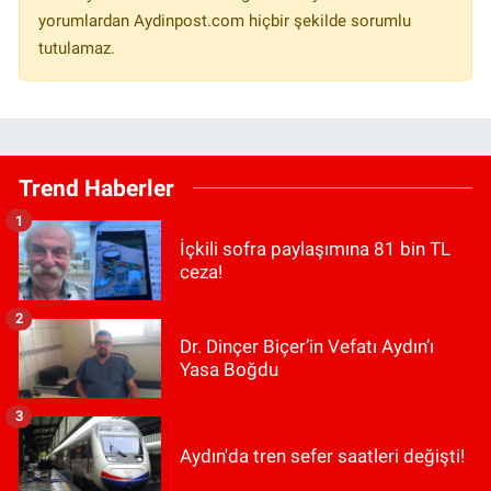
yorumlardan Aydinpost.com hiçbir şekilde sorumlu
tutulamaz.
Trend Haberler
1
İçkili sofra paylaşımına 81 bin TL
ceza!
2
Dr. Dinçer Biçer’in Vefatı Aydın’ı
Yasa Boğdu
3
Aydın'da tren sefer saatleri değişti!