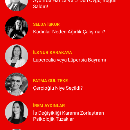
Aydın'da Hafıza Var..! Dün Övgü, Bugün
Saldırı!
SELDA İŞKOR
Kadınlar Neden Ağırlık Çalışmalı?
İLKNUR KARAKAYA
Lupercalia veya Lüpersia Bayramı
FATMA GÜL TEKE
Çerçioğlu Niye Seçildi?
İREM AYDINLAR
İş Değişikliği Kararını Zorlaştıran
Psikolojik Tuzaklar