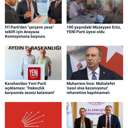
İYİ Parti'den "çerçeve yasa"
100 yaşındaki Müzeyyen Eröz,
teklifi için Anayasa
YENİ Parti üyesi oldu
Komisyonuna başvuru
Karahan’dan Yeni Parti
Muharrem İnce: Muhalefet
açıklaması: "Haksızlık
'nasıl olsa kazanıyoruz'
karşısında sessiz kalamam"
rehavetine kapılmamalı