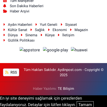
Tüm Manşetler
Son Dakika Haberleri
Haber Arşivi
Aydın Haberleri
Yurt Geneli
Siyaset
Kültür Sanat
Sağlık
Ekonomi
Magazin
Dünya
Sinema
Künye
İletişim
Gizlilik Politikası
Tüm Hakları Saklıdır. Aydinpost.com - Copyright ©
RSS
2025
Haber Yazılımı:
TE Bilişim
En iyi site deneyimi sağlamak için çerezlerden
faydalanıyoruz. Detaylar için lütfen tıklayın.
Tamam