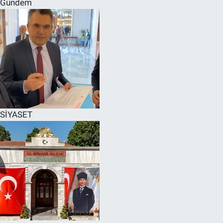
Gündem
SPOR
RESMİ İLANLAR
SİYASET