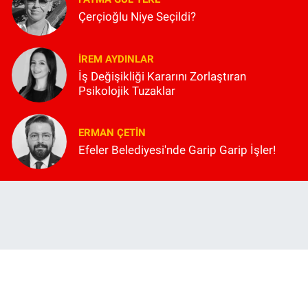
Çerçioğlu Niye Seçildi?
İREM AYDINLAR
İş Değişikliği Kararını Zorlaştıran
Psikolojik Tuzaklar
ERMAN ÇETIN
Efeler Belediyesi'nde Garip Garip İşler!