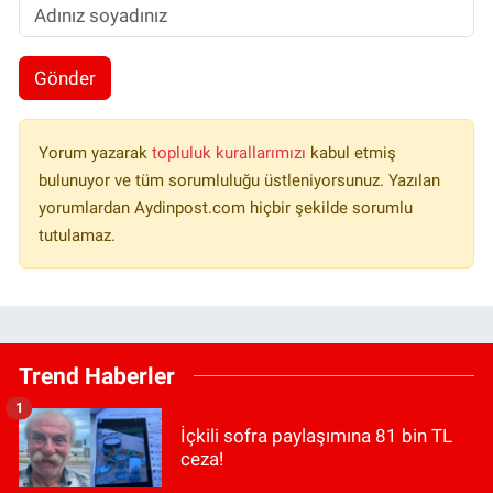
Gönder
Yorum yazarak
topluluk kurallarımızı
kabul etmiş
bulunuyor ve tüm sorumluluğu üstleniyorsunuz. Yazılan
yorumlardan Aydinpost.com hiçbir şekilde sorumlu
tutulamaz.
Trend Haberler
1
İçkili sofra paylaşımına 81 bin TL
ceza!