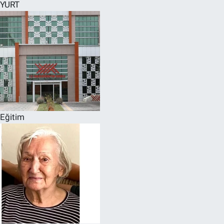
YURT
Eğitim