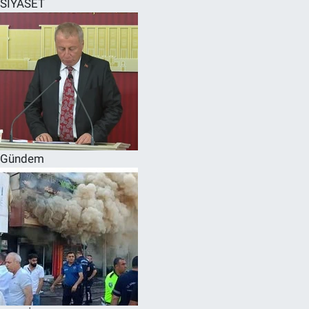
SİYASET
SPOR
RESMİ İLANLAR
Gündem