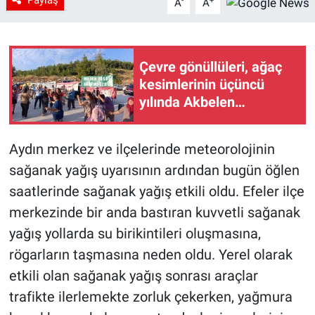
-
+
A
A
Çevre gönüllüleri, ağaç
kesimlerinin üçüncü
yılında Akbelen
Ormanı’nda buluştu
Aydın merkez ve ilçelerinde meteorolojinin
sağanak yağış uyarısının ardından bugün öğlen
saatlerinde sağanak yağış etkili oldu. Efeler ilçe
merkezinde bir anda bastıran kuvvetli sağanak
yağış yollarda su birikintileri oluşmasına,
rögarların taşmasına neden oldu. Yerel olarak
etkili olan sağanak yağış sonrası araçlar
trafikte ilerlemekte zorluk çekerken, yağmura