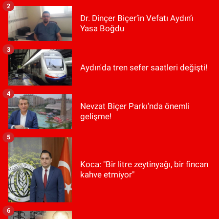
2
Dr. Dinçer Biçer’in Vefatı Aydın’ı
Yasa Boğdu
3
Aydın'da tren sefer saatleri değişti!
4
Nevzat Biçer Parkı'nda önemli
gelişme!
5
Koca: "Bir litre zeytinyağı, bir fincan
kahve etmiyor"
6