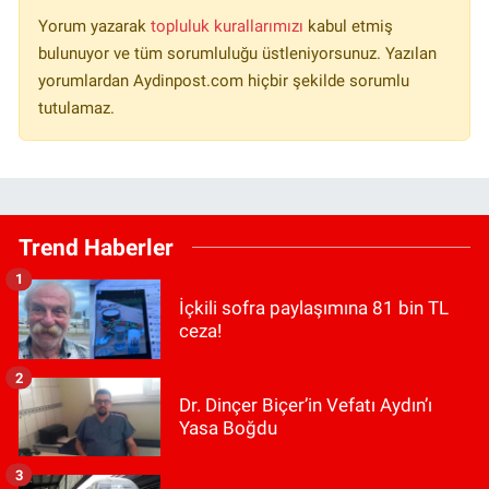
Yorum yazarak
topluluk kurallarımızı
kabul etmiş
bulunuyor ve tüm sorumluluğu üstleniyorsunuz. Yazılan
yorumlardan Aydinpost.com hiçbir şekilde sorumlu
tutulamaz.
Trend Haberler
1
İçkili sofra paylaşımına 81 bin TL
ceza!
2
Dr. Dinçer Biçer’in Vefatı Aydın’ı
Yasa Boğdu
3