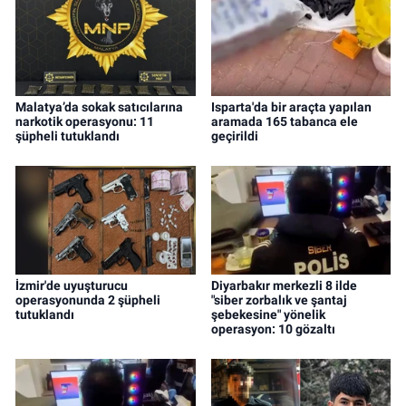
Malatya’da sokak satıcılarına
Isparta'da bir araçta yapılan
narkotik operasyonu: 11
aramada 165 tabanca ele
şüpheli tutuklandı
geçirildi
İzmir'de uyuşturucu
Diyarbakır merkezli 8 ilde
operasyonunda 2 şüpheli
"siber zorbalık ve şantaj
tutuklandı
şebekesine" yönelik
operasyon: 10 gözaltı