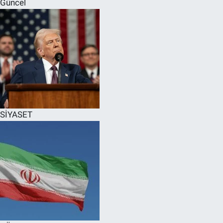
Güncel
SPOR
RESMİ İLANLAR
SİYASET