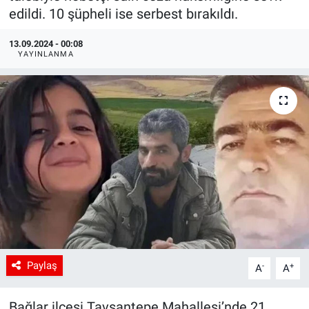
edildi. 10 şüpheli ise serbest bırakıldı.
13.09.2024 - 00:08
YAYINLANMA
Paylaş
-
+
A
A
Bağlar ilçesi Tavşantepe Mahallesi’nde 21