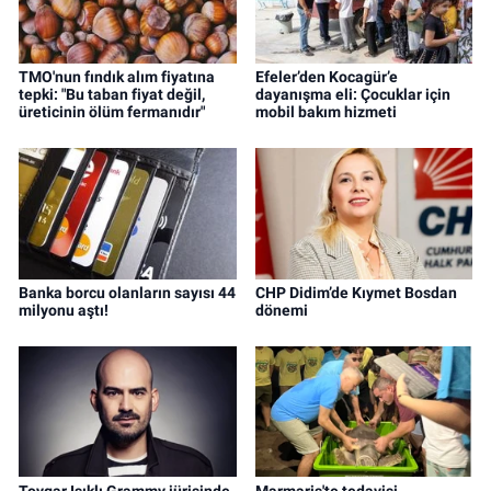
TMO'nun fındık alım fiyatına
Efeler’den Kocagür’e
tepki: "Bu taban fiyat değil,
dayanışma eli: Çocuklar için
üreticinin ölüm fermanıdır"
mobil bakım hizmeti
Banka borcu olanların sayısı 44
CHP Didim’de Kıymet Bosdan
milyonu aştı!
dönemi
Toygar Işıklı Grammy jürisinde
Marmaris'te tedavisi