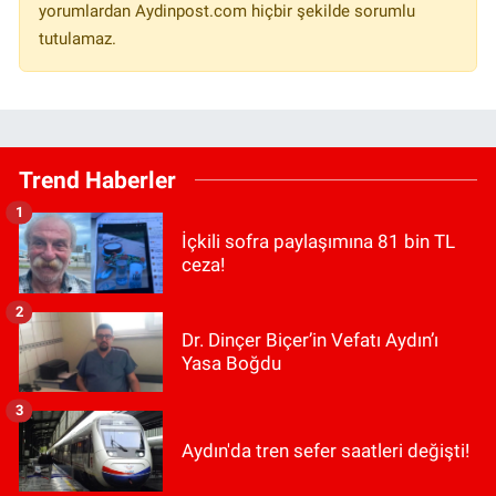
yorumlardan Aydinpost.com hiçbir şekilde sorumlu
tutulamaz.
Trend Haberler
1
İçkili sofra paylaşımına 81 bin TL
ceza!
2
Dr. Dinçer Biçer’in Vefatı Aydın’ı
Yasa Boğdu
3
Aydın'da tren sefer saatleri değişti!