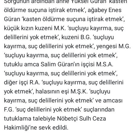
Sorgunun ardından anne Yüksel Güran ‘kasten
öldürme suçuna iştirak etmek’, ağabey Enes
Güran ‘kasten öldürme suçuna iştirak etmek’,
küçük kızın kuzeni M.K. ‘suçluyu kayırma, suç
delillerini yok etmek’, kuzeni B.G. ‘suçluyu
kayırma, suç delillerini yok etmek’, yengesi M.G.
‘suçluyu kayırma, suç delillerini yok etmek’,
tutuklu amca Salim Güran’ın işçisi M.S.A.
‘suçluyu kayırma, suç delillerini yok etmek’,
diğer işçi R.A. ‘suçluyu kayırma, suç delillerini
yok etmek’, halasının eşi M.Ş.K. ‘suçluyu
kayırma, suç delillerini yok etmek’ ve amcası
F.G. ‘suç delillerini yok etmek’ suçlarından
tutuklama talebiyle Nöbetçi Sulh Ceza
Hakimliği’ne sevk edildi.