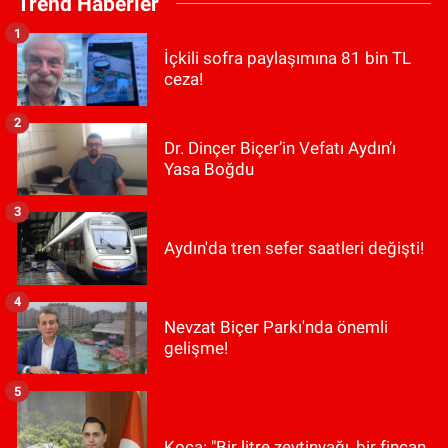
Trend Haberler
1
İçkili sofra paylaşımına 81 bin TL
ceza!
2
Dr. Dinçer Biçer’in Vefatı Aydın’ı
Yasa Boğdu
3
Aydın'da tren sefer saatleri değişti!
4
Nevzat Biçer Parkı'nda önemli
gelişme!
5
Koca: "Bir litre zeytinyağı, bir fincan