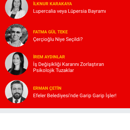
İLKNUR KARAKAYA
Lupercalia veya Lüpersia Bayramı
FATMA GÜL TEKE
Çerçioğlu Niye Seçildi?
İREM AYDINLAR
İş Değişikliği Kararını Zorlaştıran
Psikolojik Tuzaklar
ERMAN ÇETIN
Efeler Belediyesi'nde Garip Garip İşler!