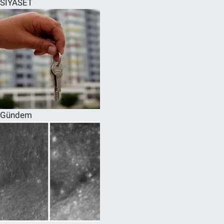
SİYASET
SPOR
RESMİ İLANLAR
Gündem